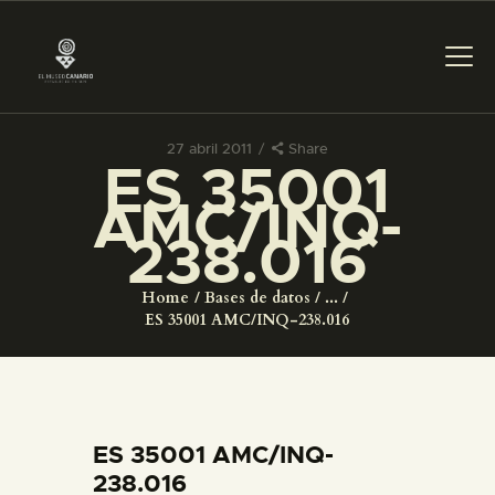
27 abril 2011
Share
ES 35001
PREPARAR LA VISITA
AMC/INQ-
238.016
ACTIVIDADES
Home
Bases de datos
...
█
ES 35001 AMC/INQ-238.016
EL MUSEO
COLECCIONES
ES 35001 AMC/INQ-
238.016