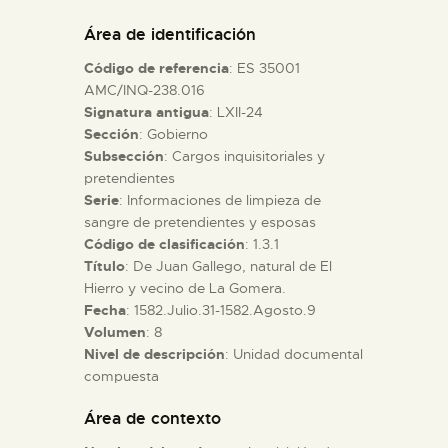
DIDÁCTICA
Área de identificación
Código de referencia
: ES 35001
ESPAÑOL
AMC/INQ-238.016
Signatura antigua
: LXII-24
Sección
: Gobierno
PREPARAR LA VISITA
Subsección
: Cargos inquisitoriales y
pretendientes
ACTIVIDADES
Serie
: Informaciones de limpieza de
sangre de pretendientes y esposas
Código de clasificación
: 1.3.1
█
Título
: De Juan Gallego, natural de El
Hierro y vecino de La Gomera.
Fecha
: 1582.Julio.31-1582.Agosto.9
EL MUSEO
Volumen
: 8
Nivel de descripción
: Unidad documental
compuesta
COLECCIONES
Área de contexto
DIDÁCTICA