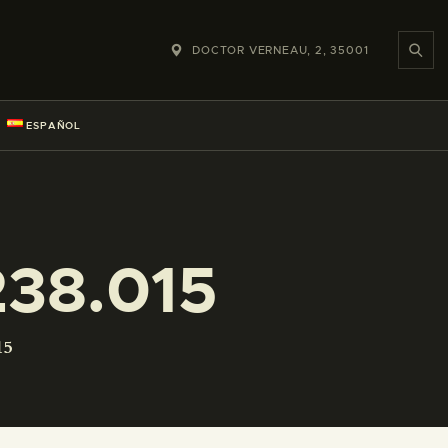
DOCTOR VERNEAU, 2, 35001
ESPAÑOL
38.015
15