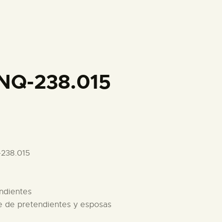
PREPARAR LA VISITA
ACTIVIDADES
█
NQ-238.015
EL MUSEO
COLECCIONES
-238.015
DIDÁCTICA
endientes
ESPAÑOL
re de pretendientes y esposas