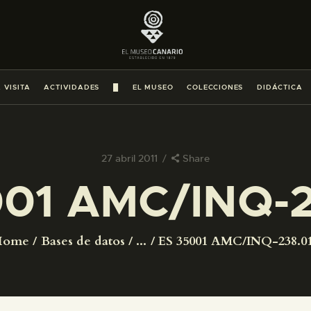
PREPARAR LA VISITA
ACTIVIDADES
 VISITA
ACTIVIDADES
█
EL MUSEO
COLECCIONES
DIDÁCTICA
█
EL MUSEO
27 abril 2011
Share
001 AMC/INQ-2
COLECCIONES
DIDÁCTICA
Home
Bases de datos
...
ES 35001 AMC/INQ-238.0
ESPAÑOL