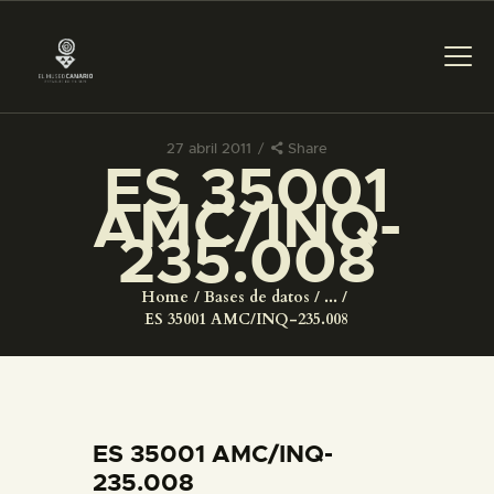
27 abril 2011
Share
ES 35001
PREPARAR LA VISITA
AMC/INQ-
235.008
ACTIVIDADES
Home
Bases de datos
...
█
ES 35001 AMC/INQ-235.008
EL MUSEO
COLECCIONES
ES 35001 AMC/INQ-
235.008