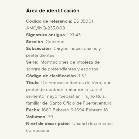
DIDÁCTICA
Área de identificación
Código de referencia
: ES 35001
ESPAÑOL
AMC/INQ-235.008
Signatura antigua
: LXI-43
Sección
: Gobierno
PREPARAR LA VISITA
Subsección
: Cargos inquisitoriales y
pretendientes
ACTIVIDADES
Serie
: Informaciones de limpieza de
sangre de pretendientes y esposas
Código de clasificación
: 1.3.1
█
Título
: De Francisca Ramos de Vera, que
pretende contraer matrimonio con el
sargento mayor Sebastián Trujillo Ruiz,
EL MUSEO
familiar del Santo Oficio de Fuerteventura
Fecha
: 1680.Febrero.6-1694.Febrero.18
Volumen
: 79
COLECCIONES
Nivel de descripción
: Unidad documental
compuesta
DIDÁCTICA