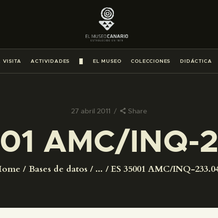
PREPARAR LA VISITA
ACTIVIDADES
 VISITA
ACTIVIDADES
█
EL MUSEO
COLECCIONES
DIDÁCTICA
█
EL MUSEO
27 abril 2011
Share
01 AMC/INQ-
COLECCIONES
DIDÁCTICA
Home
Bases de datos
...
ES 35001 AMC/INQ-233.0
ESPAÑOL