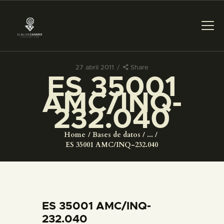
27 abril 2011
Share
ES 35001
PREPARAR LA VISITA
AMC/INQ-
232.040
ACTIVIDADES
Home
Bases de datos
...
█
ES 35001 AMC/INQ-232.040
EL MUSEO
COLECCIONES
ES 35001 AMC/INQ-
232.040