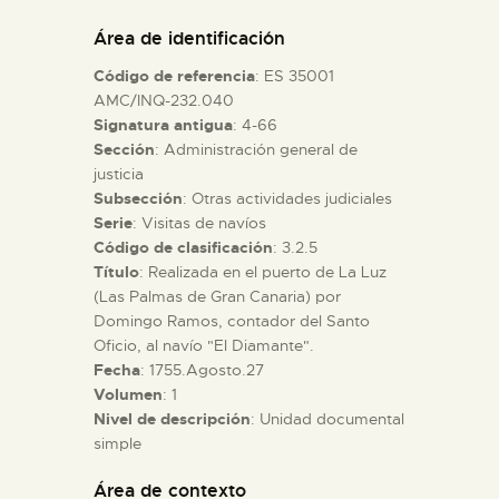
DIDÁCTICA
Área de identificación
Código de referencia
: ES 35001
ESPAÑOL
AMC/INQ-232.040
Signatura antigua
: 4-66
Sección
: Administración general de
PREPARAR LA VISITA
justicia
Subsección
: Otras actividades judiciales
ACTIVIDADES
Serie
: Visitas de navíos
Código de clasificación
: 3.2.5
Título
: Realizada en el puerto de La Luz
█
(Las Palmas de Gran Canaria) por
Domingo Ramos, contador del Santo
Oficio, al navío "El Diamante".
EL MUSEO
Fecha
: 1755.Agosto.27
Volumen
: 1
Nivel de descripción
: Unidad documental
COLECCIONES
simple
DIDÁCTICA
Área de contexto