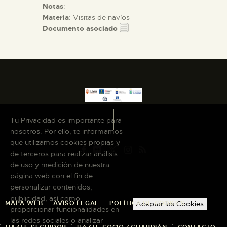
Notas
:
Materia
: Visitas de navíos
Documento asociado
Tu Privacidad es importante para
nosotros. Por ello, te informamos
que utilizamos cookies propias y
de terceros para realizar análisis
de uso y medición de nuestra
página web con el fin de
personalizar contenidos,
publicidad, así como
MAPA WEB
AVISO LEGAL
POLÍTICA DE COOKIES
Aceptar las Cookies
proporcionar funcionalidades en
las redes sociales o analizar