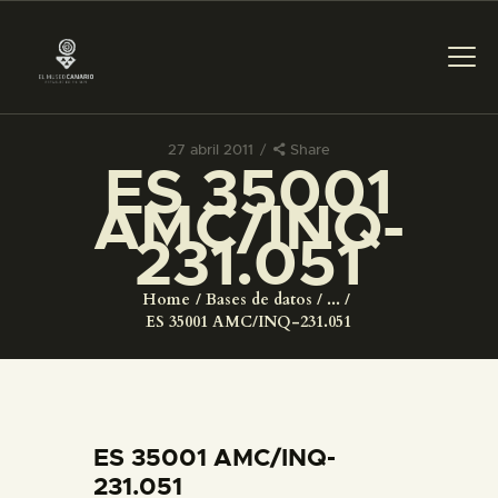
27 abril 2011
Share
ES 35001
PREPARAR LA VISITA
AMC/INQ-
231.051
ACTIVIDADES
Home
Bases de datos
...
█
ES 35001 AMC/INQ-231.051
EL MUSEO
COLECCIONES
ES 35001 AMC/INQ-
231.051