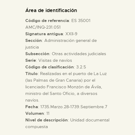
DIDÁCTICA
Área de identificación
Código de referencia
: ES 35001
ESPAÑOL
AMC/INQ-231.051
Signatura antigua
: XXII-9
Sección
: Administración general de
PREPARAR LA VISITA
justicia
Subsección
: Otras actividades judiciales
ACTIVIDADES
Serie
: Visitas de navíos
Código de clasificación
: 3.2.5
Título
: Realizadas en el puerto de La Luz
█
(las Palmas de Gran Canaria) por el
licenciado Francisco Monzón de Ávila,
ministro del Santo Oficio, a diversos
EL MUSEO
navíos.
Fecha
: 1735.Marzo.28-1739.Septiembre.7
Volumen
: 11
COLECCIONES
Nivel de descripción
: Unidad documental
compuesta
DIDÁCTICA