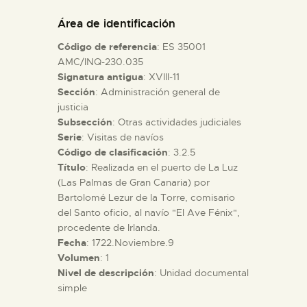
DIDÁCTICA
Área de identificación
Código de referencia
: ES 35001
ESPAÑOL
AMC/INQ-230.035
Signatura antigua
: XVIII-11
Sección
: Administración general de
PREPARAR LA VISITA
justicia
Subsección
: Otras actividades judiciales
ACTIVIDADES
Serie
: Visitas de navíos
Código de clasificación
: 3.2.5
Título
: Realizada en el puerto de La Luz
█
(Las Palmas de Gran Canaria) por
Bartolomé Lezur de la Torre, comisario
del Santo oficio, al navío "El Ave Fénix",
EL MUSEO
procedente de Irlanda.
Fecha
: 1722.Noviembre.9
Volumen
: 1
COLECCIONES
Nivel de descripción
: Unidad documental
simple
DIDÁCTICA