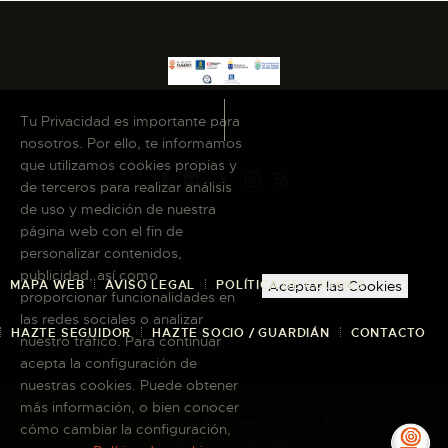
Tu Privacidad es importante para
nosotros. Por ello, te informamos
que utilizamos cookies propias y
de terceros para realizar análisis
de uso y medición de nuestra
página web con el fin de
personalizar contenidos,
publicidad, así como
MAPA WEB
AVISO LEGAL
POLÍTICA DE COOKIES
Aceptar las Cookies
proporcionar funcionalidades en
las redes sociales o analizar
HAZTE SEGUIDOR
HAZTE SOCIO / GUARDIÁN
CONTACTO
nuestro tráfico. Para continuar
acepta la configuración de
nuestras cookies. Puede obtener
más información, o bien conocer
Copyright © 2026 El Museo Canario · Todos
cómo cambiar la configuración,
los derechos reservados