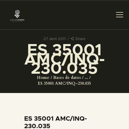
27 abril 2011
Share
ES 35001
PREPARAR LA VISITA
AMC/INQ-
230.035
ACTIVIDADES
Home
Bases de datos
...
█
ES 35001 AMC/INQ-230.035
EL MUSEO
COLECCIONES
ES 35001 AMC/INQ-
230.035