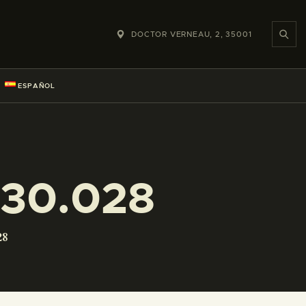
DOCTOR VERNEAU, 2, 35001
ESPAÑOL
230.028
28