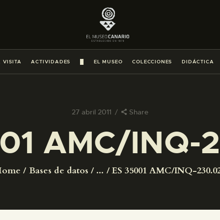
PREPARAR LA VISITA
ACTIVIDADES
 VISITA
ACTIVIDADES
█
EL MUSEO
COLECCIONES
DIDÁCTICA
█
EL MUSEO
27 abril 2011
Share
01 AMC/INQ-
COLECCIONES
DIDÁCTICA
Home
Bases de datos
...
ES 35001 AMC/INQ-230.0
ESPAÑOL