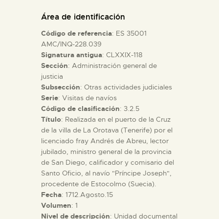
DIDÁCTICA
Área de identificación
Código de referencia
: ES 35001
ESPAÑOL
AMC/INQ-228.039
Signatura antigua
: CLXXIX-118
Sección
: Administración general de
PREPARAR LA VISITA
justicia
Subsección
: Otras actividades judiciales
ACTIVIDADES
Serie
: Visitas de navíos
Código de clasificación
: 3.2.5
Título
: Realizada en el puerto de la Cruz
█
de la villa de La Orotava (Tenerife) por el
licenciado fray Andrés de Abreu, lector
jubilado, ministro general de la provincia
EL MUSEO
de San Diego, calificador y comisario del
Santo Oficio, al navío "Príncipe Joseph",
procedente de Estocolmo (Suecia).
COLECCIONES
Fecha
: 1712.Agosto.15
Volumen
: 1
DIDÁCTICA
Nivel de descripción
: Unidad documental