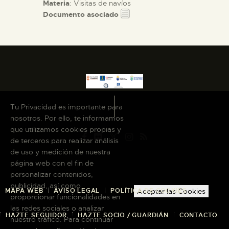
Materia
: Visitas de navíos
Documento asociado
Tu Privacidad es importante para
nosotros. Por ello, te informamos
que utilizamos cookies propias y
de terceros para realizar análisis
de uso y medición de nuestra
página web con el fin de
personalizar contenidos,
publicidad, así como
MAPA WEB
AVISO LEGAL
POLÍTICA DE COOKIES
Aceptar las Cookies
proporcionar funcionalidades en
las redes sociales o analizar
HAZTE SEGUIDOR
HAZTE SOCIO / GUARDIÁN
CONTACTO
nuestro tráfico. Para continuar