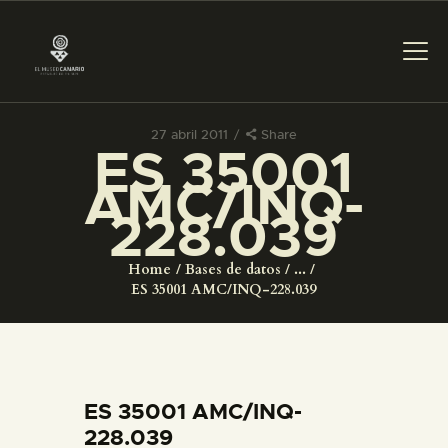
27 abril 2011
Share
ES 35001
PREPARAR LA VISITA
AMC/INQ-
228.039
ACTIVIDADES
Home
Bases de datos
...
█
ES 35001 AMC/INQ-228.039
EL MUSEO
COLECCIONES
ES 35001 AMC/INQ-
228.039