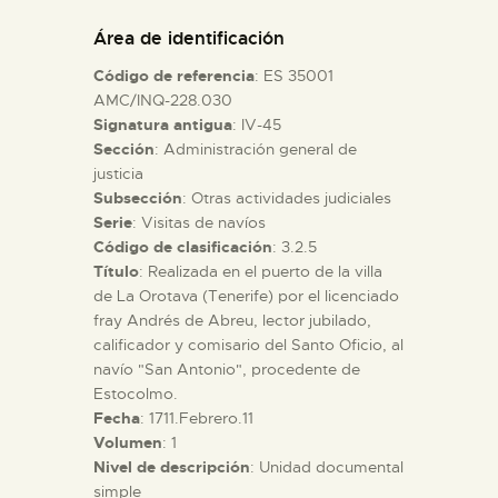
DIDÁCTICA
Área de identificación
Código de referencia
: ES 35001
ESPAÑOL
AMC/INQ-228.030
Signatura antigua
: IV-45
Sección
: Administración general de
PREPARAR LA VISITA
justicia
Subsección
: Otras actividades judiciales
ACTIVIDADES
Serie
: Visitas de navíos
Código de clasificación
: 3.2.5
Título
: Realizada en el puerto de la villa
█
de La Orotava (Tenerife) por el licenciado
fray Andrés de Abreu, lector jubilado,
calificador y comisario del Santo Oficio, al
EL MUSEO
navío "San Antonio", procedente de
Estocolmo.
Fecha
: 1711.Febrero.11
COLECCIONES
Volumen
: 1
Nivel de descripción
: Unidad documental
DIDÁCTICA
simple