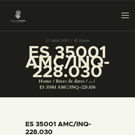
27 abril 2011
Share
ES 35001
PREPARAR LA VISITA
AMC/INQ-
228.030
ACTIVIDADES
Home
Bases de datos
...
█
ES 35001 AMC/INQ-228.030
EL MUSEO
COLECCIONES
ES 35001 AMC/INQ-
228.030