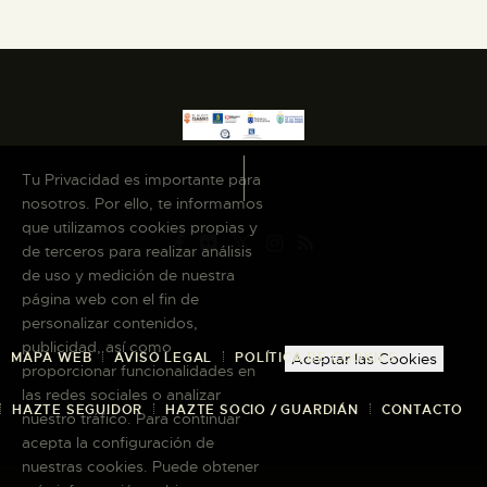
Tu Privacidad es importante para
nosotros. Por ello, te informamos
que utilizamos cookies propias y
de terceros para realizar análisis
de uso y medición de nuestra
página web con el fin de
personalizar contenidos,
publicidad, así como
MAPA WEB
AVISO LEGAL
POLÍTICA DE COOKIES
Aceptar las Cookies
proporcionar funcionalidades en
las redes sociales o analizar
HAZTE SEGUIDOR
HAZTE SOCIO / GUARDIÁN
CONTACTO
nuestro tráfico. Para continuar
acepta la configuración de
nuestras cookies. Puede obtener