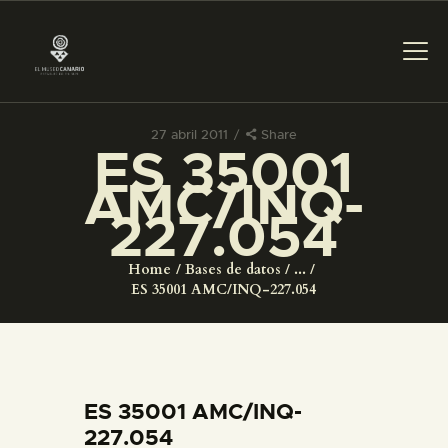
27 abril 2011
Share
ES 35001
PREPARAR LA VISITA
AMC/INQ-
227.054
ACTIVIDADES
Home
Bases de datos
...
█
ES 35001 AMC/INQ-227.054
EL MUSEO
COLECCIONES
ES 35001 AMC/INQ-
227.054