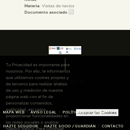
Materia
: Visitas de navíos
Documento asociado
Tu Privacidad es importante para
nosotros. Por ello, te informamos
que utilizamos cookies propias y
de terceros para realizar análisis
de uso y medición de nuestra
página web con el fin de
personalizar contenidos,
publicidad, así como
MAPA WEB
AVISO LEGAL
POLÍTICA DE COOKIES
Aceptar las Cookies
proporcionar funcionalidades en
las redes sociales o analizar
HAZTE SEGUIDOR
HAZTE SOCIO / GUARDIÁN
CONTACTO
nuestro tráfico. Para continuar