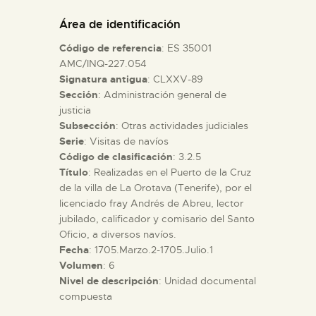
DIDÁCTICA
Área de identificación
Código de referencia
: ES 35001
ESPAÑOL
AMC/INQ-227.054
Signatura antigua
: CLXXV-89
Sección
: Administración general de
PREPARAR LA VISITA
justicia
Subsección
: Otras actividades judiciales
ACTIVIDADES
Serie
: Visitas de navíos
Código de clasificación
: 3.2.5
Título
: Realizadas en el Puerto de la Cruz
█
de la villa de La Orotava (Tenerife), por el
licenciado fray Andrés de Abreu, lector
jubilado, calificador y comisario del Santo
EL MUSEO
Oficio, a diversos navíos.
Fecha
: 1705.Marzo.2-1705.Julio.1
Volumen
: 6
COLECCIONES
Nivel de descripción
: Unidad documental
compuesta
DIDÁCTICA