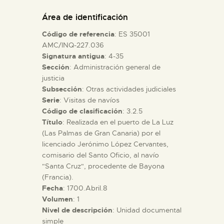
DIDÁCTICA
Área de identificación
Código de referencia
: ES 35001
ESPAÑOL
AMC/INQ-227.036
Signatura antigua
: 4-35
Sección
: Administración general de
PREPARAR LA VISITA
justicia
Subsección
: Otras actividades judiciales
ACTIVIDADES
Serie
: Visitas de navíos
Código de clasificación
: 3.2.5
Título
: Realizada en el puerto de La Luz
█
(Las Palmas de Gran Canaria) por el
licenciado Jerónimo López Cervantes,
comisario del Santo Oficio, al navío
EL MUSEO
"Santa Cruz", procedente de Bayona
(Francia).
Fecha
: 1700.Abril.8
COLECCIONES
Volumen
: 1
Nivel de descripción
: Unidad documental
DIDÁCTICA
simple