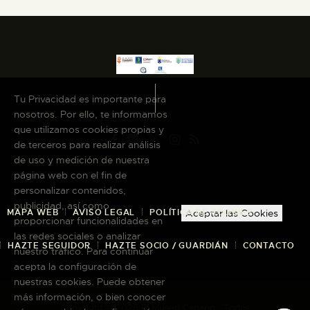
Tu Privacidad es importante para
nosotros. Por ello, te informamos
que utilizamos cookies propias y
de terceros para realizar análisis
de uso y medición de nuestra
página web con el fin de
personalizar contenidos,
publicidad, así como
MAPA WEB
AVISO LEGAL
POLÍTICA DE COOKIES
Aceptar las Cookies
proporcionar funcionalidades en
las redes sociales o analizar
HAZTE SEGUIDOR
HAZTE SOCIO / GUARDIÁN
CONTACTO
nuestro tráfico. Para continuar
acepta la configuración de
nuestras cookies. Puede obtener
más información, o bien conocer
Copyright © 2026 El Museo Canario · Todos