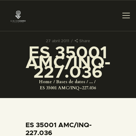
27 abril 2011
Share
ES 35001
PREPARAR LA VISITA
AMC/INQ-
227.036
ACTIVIDADES
Home
Bases de datos
...
█
ES 35001 AMC/INQ-227.036
EL MUSEO
COLECCIONES
ES 35001 AMC/INQ-
227.036