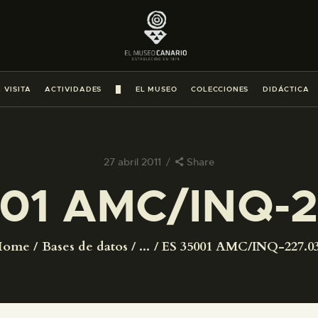
PREPARAR LA VISITA
ACTIVIDADES
 VISITA
ACTIVIDADES
█
EL MUSEO
COLECCIONES
DIDÁCTICA
█
EL MUSEO
27 abril 2011
Share
01 AMC/INQ-
COLECCIONES
DIDÁCTICA
Home
Bases de datos
...
ES 35001 AMC/INQ-227.0
ESPAÑOL