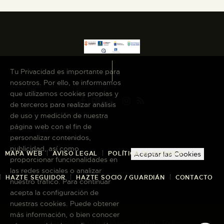
Tu Privacidad es importante para
nosotros. Por ello, te informamos
que utilizamos cookies propias y
de terceros para realizar análisis
de uso y medición de nuestra
página web con el fin de
personalizar contenidos,
publicidad, así como
MAPA WEB
AVISO LEGAL
POLÍTICA DE COOKIES
Aceptar las Cookies
proporcionar funcionalidades en
las redes sociales o analizar
HAZTE SEGUIDOR
HAZTE SOCIO / GUARDIÁN
CONTACTO
nuestro tráfico. Para continuar
acepta la configuración de
nuestras cookies. Puede obtener
más información, o bien conocer
Copyright © 2026 El Museo Canario · Todos