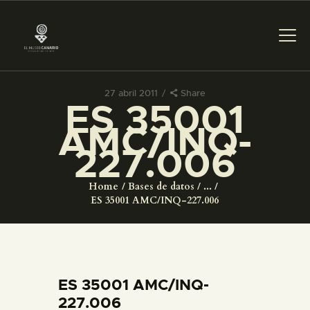
27 abril 2011
Share
ES 35001
PREPARAR LA VISITA
AMC/INQ-
227.006
ACTIVIDADES
Home
Bases de datos
...
█
ES 35001 AMC/INQ-227.006
EL MUSEO
COLECCIONES
ES 35001 AMC/INQ-
227.006