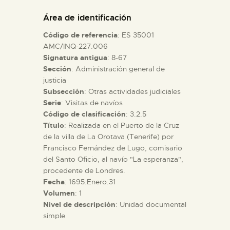
DIDÁCTICA
Área de identificación
Código de referencia
: ES 35001
ESPAÑOL
AMC/INQ-227.006
Signatura antigua
: 8-67
Sección
: Administración general de
PREPARAR LA VISITA
justicia
Subsección
: Otras actividades judiciales
ACTIVIDADES
Serie
: Visitas de navíos
Código de clasificación
: 3.2.5
Título
: Realizada en el Puerto de la Cruz
█
de la villa de La Orotava (Tenerife) por
Francisco Fernández de Lugo, comisario
del Santo Oficio, al navío "La esperanza",
EL MUSEO
procedente de Londres.
Fecha
: 1695.Enero.31
Volumen
: 1
COLECCIONES
Nivel de descripción
: Unidad documental
simple
DIDÁCTICA