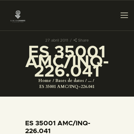
27 abril 2011
Share
ES 35001
PREPARAR LA VISITA
AMC/INQ-
226.041
ACTIVIDADES
Home
Bases de datos
...
█
ES 35001 AMC/INQ-226.041
EL MUSEO
COLECCIONES
ES 35001 AMC/INQ-
226.041