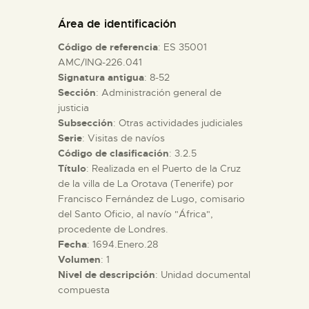
DIDÁCTICA
Área de identificación
Código de referencia
: ES 35001
ESPAÑOL
AMC/INQ-226.041
Signatura antigua
: 8-52
Sección
: Administración general de
PREPARAR LA VISITA
justicia
Subsección
: Otras actividades judiciales
ACTIVIDADES
Serie
: Visitas de navíos
Código de clasificación
: 3.2.5
Título
: Realizada en el Puerto de la Cruz
█
de la villa de La Orotava (Tenerife) por
Francisco Fernández de Lugo, comisario
del Santo Oficio, al navío "África",
EL MUSEO
procedente de Londres.
Fecha
: 1694.Enero.28
Volumen
: 1
COLECCIONES
Nivel de descripción
: Unidad documental
compuesta
DIDÁCTICA