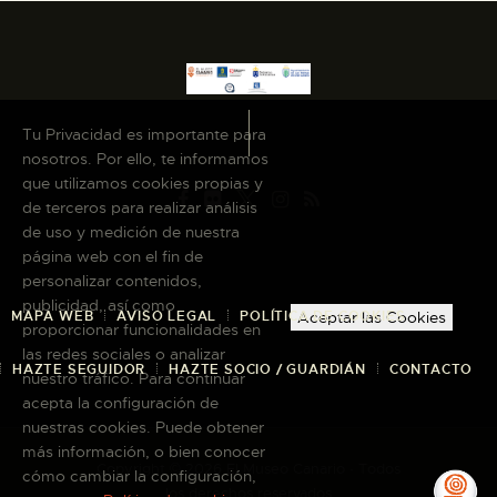
Tu Privacidad es importante para
nosotros. Por ello, te informamos
que utilizamos cookies propias y
de terceros para realizar análisis
de uso y medición de nuestra
página web con el fin de
personalizar contenidos,
publicidad, así como
MAPA WEB
AVISO LEGAL
POLÍTICA DE COOKIES
Aceptar las Cookies
proporcionar funcionalidades en
las redes sociales o analizar
HAZTE SEGUIDOR
HAZTE SOCIO / GUARDIÁN
CONTACTO
nuestro tráfico. Para continuar
acepta la configuración de
nuestras cookies. Puede obtener
más información, o bien conocer
Copyright © 2026 El Museo Canario · Todos
cómo cambiar la configuración,
los derechos reservados