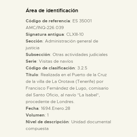
DIDÁCTICA
Área de identificación
Código de referencia
: ES 35001
ESPAÑOL
AMC/INQ-226.039
Signatura antigua
: CLXIII-10
Sección
: Administración general de
PREPARAR LA VISITA
justicia
Subsección
: Otras actividades judiciales
ACTIVIDADES
Serie
: Visitas de navíos
Código de clasificación
: 3.2.5
Título
: Realizada en el Puerto de la Cruz
█
de la villa de La Orotava (Tenerife) por
Francisco Fernández de Lugo, comisario
del Santo Oficio, al navío "La Isabel",
EL MUSEO
procedente de Londres.
Fecha
: 1694.Enero.28
Volumen
: 1
COLECCIONES
Nivel de descripción
: Unidad documental
compuesta
DIDÁCTICA