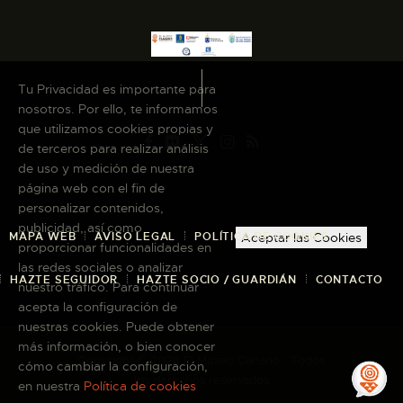
Tu Privacidad es importante para
nosotros. Por ello, te informamos
que utilizamos cookies propias y
de terceros para realizar análisis
de uso y medición de nuestra
página web con el fin de
personalizar contenidos,
publicidad, así como
MAPA WEB
AVISO LEGAL
POLÍTICA DE COOKIES
Aceptar las Cookies
proporcionar funcionalidades en
las redes sociales o analizar
HAZTE SEGUIDOR
HAZTE SOCIO / GUARDIÁN
CONTACTO
nuestro tráfico. Para continuar
acepta la configuración de
nuestras cookies. Puede obtener
más información, o bien conocer
Copyright © 2026 El Museo Canario · Todos
cómo cambiar la configuración,
los derechos reservados
en nuestra
Política de cookies