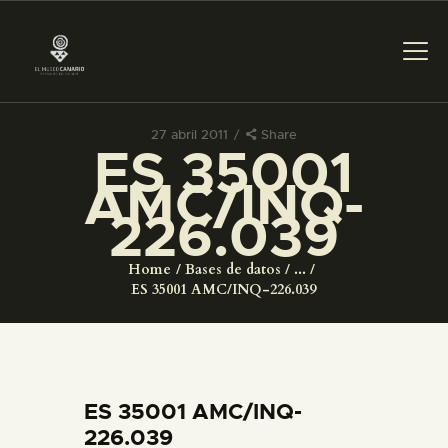
27 abril 2011
Share
ES 35001
PREPARAR LA VISITA
AMC/INQ-
226.039
ACTIVIDADES
Home
Bases de datos
...
█
ES 35001 AMC/INQ-226.039
EL MUSEO
COLECCIONES
ES 35001 AMC/INQ-
226.039