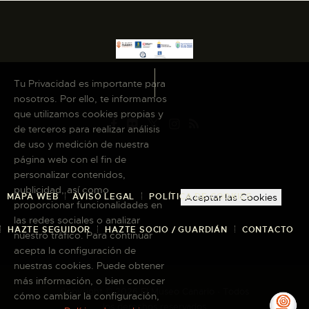
Tu Privacidad es importante para
nosotros. Por ello, te informamos
que utilizamos cookies propias y
de terceros para realizar análisis
de uso y medición de nuestra
página web con el fin de
personalizar contenidos,
publicidad, así como
MAPA WEB
AVISO LEGAL
POLÍTICA DE COOKIES
Aceptar las Cookies
proporcionar funcionalidades en
las redes sociales o analizar
HAZTE SEGUIDOR
HAZTE SOCIO / GUARDIÁN
CONTACTO
nuestro tráfico. Para continuar
acepta la configuración de
nuestras cookies. Puede obtener
más información, o bien conocer
Copyright © 2026 El Museo Canario · Todos
cómo cambiar la configuración,
los derechos reservados