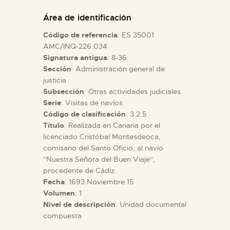
DIDÁCTICA
Área de identificación
Código de referencia
: ES 35001
ESPAÑOL
AMC/INQ-226.034
Signatura antigua
: 8-36
Sección
: Administración general de
PREPARAR LA VISITA
justicia
Subsección
: Otras actividades judiciales
ACTIVIDADES
Serie
: Visitas de navíos
Código de clasificación
: 3.2.5
Título
: Realizada en Canaria por el
█
licenciado Cristóbal Montesdeoca,
comisario del Santo Oficio, al navío
"Nuestra Señora del Buen Viaje",
EL MUSEO
procedente de Cádiz.
Fecha
: 1693.Noviembre.15
Volumen
: 1
COLECCIONES
Nivel de descripción
: Unidad documental
compuesta
DIDÁCTICA