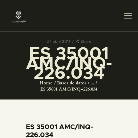
27 abril 2011
Share
ES 35001
PREPARAR LA VISITA
AMC/INQ-
226.034
ACTIVIDADES
Home
Bases de datos
...
█
ES 35001 AMC/INQ-226.034
EL MUSEO
COLECCIONES
ES 35001 AMC/INQ-
226.034