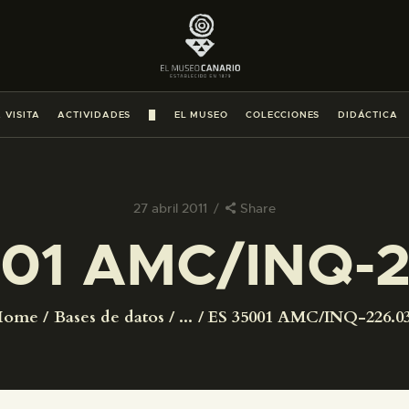
PREPARAR LA VISITA
ACTIVIDADES
 VISITA
ACTIVIDADES
█
EL MUSEO
COLECCIONES
DIDÁCTICA
█
EL MUSEO
27 abril 2011
Share
01 AMC/INQ-2
COLECCIONES
DIDÁCTICA
Home
Bases de datos
...
ES 35001 AMC/INQ-226.0
ESPAÑOL