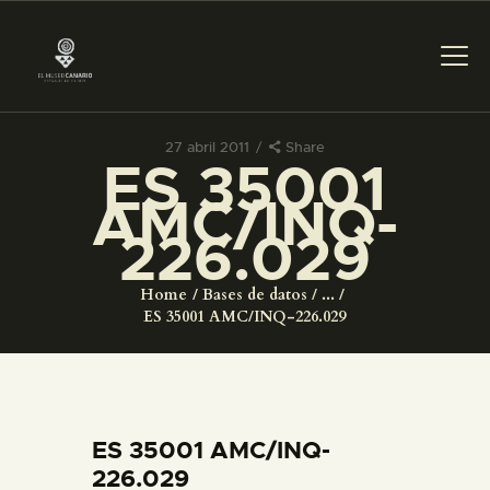
27 abril 2011
Share
ES 35001
PREPARAR LA VISITA
AMC/INQ-
226.029
ACTIVIDADES
Home
Bases de datos
...
█
ES 35001 AMC/INQ-226.029
EL MUSEO
COLECCIONES
ES 35001 AMC/INQ-
226.029