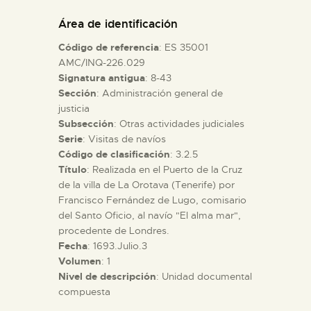
DIDÁCTICA
Área de identificación
Código de referencia
: ES 35001
ESPAÑOL
AMC/INQ-226.029
Signatura antigua
: 8-43
Sección
: Administración general de
PREPARAR LA VISITA
justicia
Subsección
: Otras actividades judiciales
ACTIVIDADES
Serie
: Visitas de navíos
Código de clasificación
: 3.2.5
Título
: Realizada en el Puerto de la Cruz
█
de la villa de La Orotava (Tenerife) por
Francisco Fernández de Lugo, comisario
del Santo Oficio, al navío "El alma mar",
EL MUSEO
procedente de Londres.
Fecha
: 1693.Julio.3
Volumen
: 1
COLECCIONES
Nivel de descripción
: Unidad documental
compuesta
DIDÁCTICA