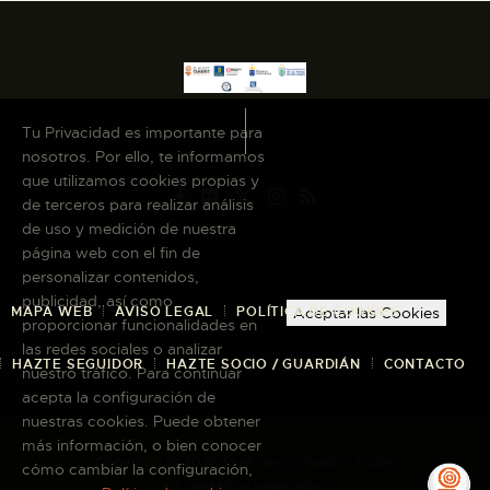
Tu Privacidad es importante para
nosotros. Por ello, te informamos
que utilizamos cookies propias y
de terceros para realizar análisis
de uso y medición de nuestra
página web con el fin de
personalizar contenidos,
publicidad, así como
MAPA WEB
AVISO LEGAL
POLÍTICA DE COOKIES
Aceptar las Cookies
proporcionar funcionalidades en
las redes sociales o analizar
HAZTE SEGUIDOR
HAZTE SOCIO / GUARDIÁN
CONTACTO
nuestro tráfico. Para continuar
acepta la configuración de
nuestras cookies. Puede obtener
más información, o bien conocer
Copyright © 2026 El Museo Canario · Todos
cómo cambiar la configuración,
los derechos reservados