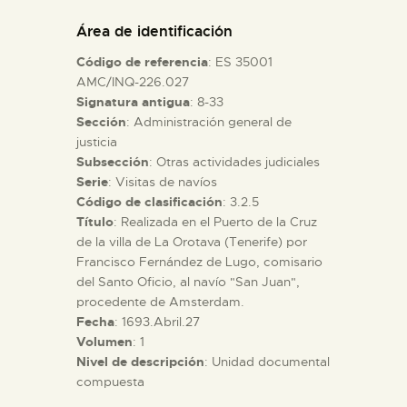
DIDÁCTICA
Área de identificación
Código de referencia
: ES 35001
ESPAÑOL
AMC/INQ-226.027
Signatura antigua
: 8-33
Sección
: Administración general de
PREPARAR LA VISITA
justicia
Subsección
: Otras actividades judiciales
ACTIVIDADES
Serie
: Visitas de navíos
Código de clasificación
: 3.2.5
Título
: Realizada en el Puerto de la Cruz
█
de la villa de La Orotava (Tenerife) por
Francisco Fernández de Lugo, comisario
del Santo Oficio, al navío "San Juan",
EL MUSEO
procedente de Amsterdam.
Fecha
: 1693.Abril.27
Volumen
: 1
COLECCIONES
Nivel de descripción
: Unidad documental
compuesta
DIDÁCTICA