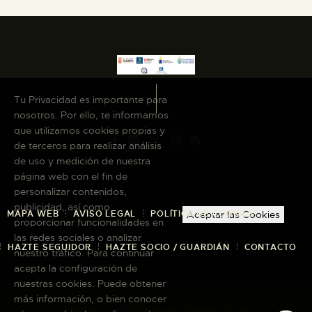
Tu Privacidad es importante para
nosotros. Por ello, te informamos
que utilizamos cookies propias y
de terceros para realizar análisis
de uso y medición de nuestra
página web con el fin de
personalizar contenidos,
publicidad, así como
MAPA WEB
AVISO LEGAL
POLÍTICA DE COOKIES
Aceptar las Cookies
proporcionar funcionalidades en
las redes sociales o analizar
HAZTE SEGUIDOR
HAZTE SOCIO / GUARDIÁN
CONTACTO
nuestro tráfico. Para continuar
acepta la configuración de
nuestras cookies. Puede obtener
más información, o bien conocer
Copyright © 2026 El Museo Canario · Todos