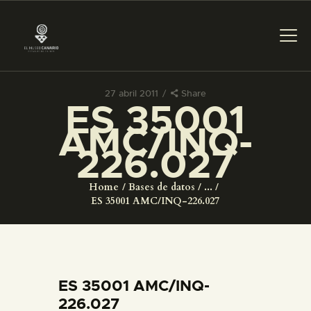
27 abril 2011
Share
ES 35001
PREPARAR LA VISITA
AMC/INQ-
226.027
ACTIVIDADES
Home
Bases de datos
...
█
ES 35001 AMC/INQ-226.027
EL MUSEO
COLECCIONES
ES 35001 AMC/INQ-
226.027