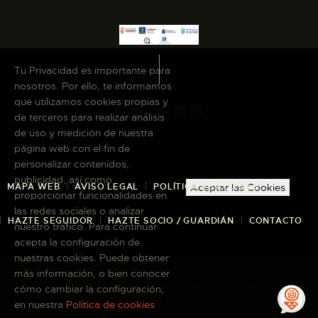
Tu Privacidad es importante para
nosotros. Por ello, te informamos
que utilizamos cookies propias y
de terceros para realizar análisis
de uso y medición de nuestra
página web con el fin de
personalizar contenidos,
publicidad, así como
MAPA WEB
AVISO LEGAL
POLÍTICA DE COOKIES
Aceptar las Cookies
proporcionar funcionalidades en
las redes sociales o analizar
HAZTE SEGUIDOR
HAZTE SOCIO / GUARDIÁN
CONTACTO
nuestro tráfico. Para continuar
acepta la configuración de
nuestras cookies. Puede obtener
más información, o bien conocer
Copyright © 2026 El Museo Canario · Todos
cómo cambiar la configuración,
los derechos reservados
en nuestra
Política de cookies