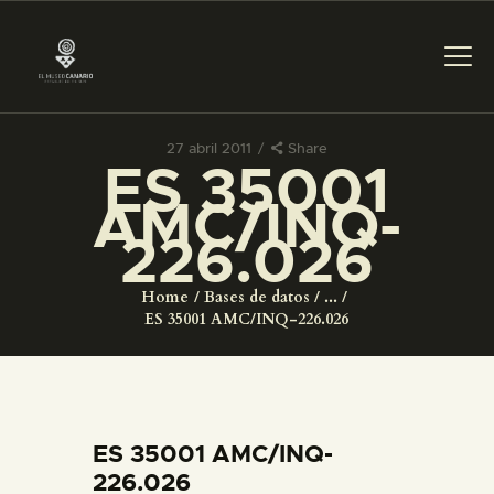
27 abril 2011
Share
ES 35001
PREPARAR LA VISITA
AMC/INQ-
226.026
ACTIVIDADES
Home
Bases de datos
...
█
ES 35001 AMC/INQ-226.026
EL MUSEO
COLECCIONES
ES 35001 AMC/INQ-
226.026