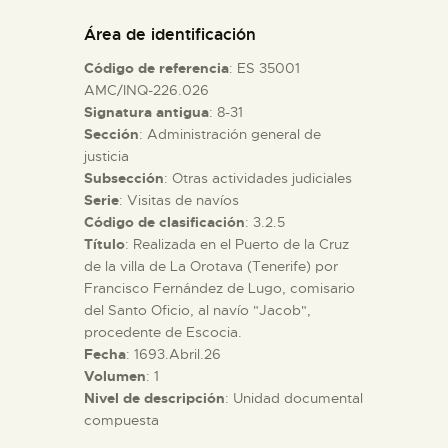
DIDÁCTICA
Área de identificación
Código de referencia
: ES 35001
ESPAÑOL
AMC/INQ-226.026
Signatura antigua
: 8-31
Sección
: Administración general de
PREPARAR LA VISITA
justicia
Subsección
: Otras actividades judiciales
ACTIVIDADES
Serie
: Visitas de navíos
Código de clasificación
: 3.2.5
Título
: Realizada en el Puerto de la Cruz
█
de la villa de La Orotava (Tenerife) por
Francisco Fernández de Lugo, comisario
del Santo Oficio, al navío "Jacob",
EL MUSEO
procedente de Escocia.
Fecha
: 1693.Abril.26
Volumen
: 1
COLECCIONES
Nivel de descripción
: Unidad documental
compuesta
DIDÁCTICA