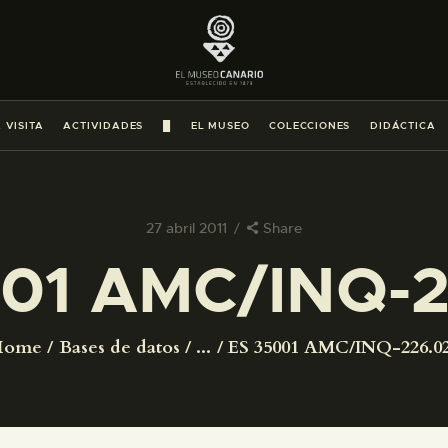
PREPARAR LA VISITA
ACTIVIDADES
 VISITA
ACTIVIDADES
█
EL MUSEO
COLECCIONES
DIDÁCTICA
█
EL MUSEO
27 abril 2011
Share
01 AMC/INQ-2
COLECCIONES
DIDÁCTICA
Home
Bases de datos
...
ES 35001 AMC/INQ-226.0
ESPAÑOL