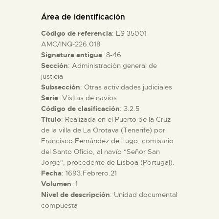
DIDÁCTICA
Área de identificación
Código de referencia
: ES 35001
ESPAÑOL
AMC/INQ-226.018
Signatura antigua
: 8-46
Sección
: Administración general de
PREPARAR LA VISITA
justicia
Subsección
: Otras actividades judiciales
ACTIVIDADES
Serie
: Visitas de navíos
Código de clasificación
: 3.2.5
Título
: Realizada en el Puerto de la Cruz
█
de la villa de La Orotava (Tenerife) por
Francisco Fernández de Lugo, comisario
del Santo Oficio, al navío "Señor San
EL MUSEO
Jorge", procedente de Lisboa (Portugal).
Fecha
: 1693.Febrero.21
Volumen
: 1
COLECCIONES
Nivel de descripción
: Unidad documental
compuesta
DIDÁCTICA