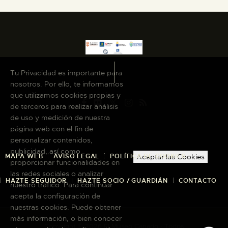
Tu Privacidad es importante para
nosotros. Por ello, te informamos
que utilizamos cookies propias y
de terceros para realizar análisis
de uso y medición de nuestra
página web con el fin de
personalizar contenidos,
publicidad, así como
MAPA WEB
AVISO LEGAL
POLÍTICA DE COOKIES
Aceptar las Cookies
proporcionar funcionalidades en
las redes sociales o analizar
HAZTE SEGUIDOR
HAZTE SOCIO / GUARDIÁN
CONTACTO
nuestro tráfico. Para continuar
acepta la configuración de
nuestras cookies. Puede obtener
más información, o bien conocer
Copyright © 2026 El Museo Canario · Todos