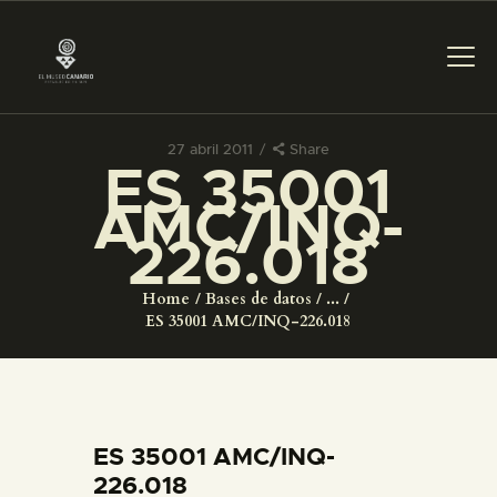
27 abril 2011
Share
ES 35001
PREPARAR LA VISITA
AMC/INQ-
226.018
ACTIVIDADES
Home
Bases de datos
...
█
ES 35001 AMC/INQ-226.018
EL MUSEO
COLECCIONES
ES 35001 AMC/INQ-
226.018