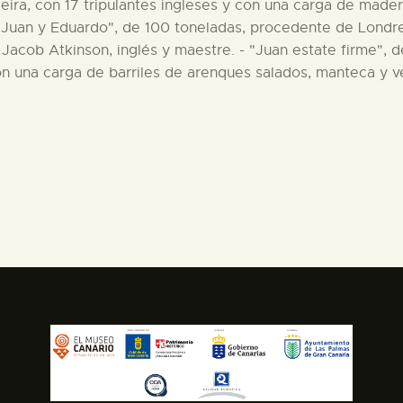
ira, con 17 tripulantes ingleses y con una carga de made
 "Juan y Eduardo", de 100 toneladas, procedente de Londres
 Jacob Atkinson, inglés y maestre. - "Juan estate firme", 
n una carga de barriles de arenques salados, manteca y vel