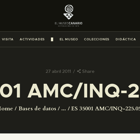
PREPARAR LA VISITA
ACTIVIDADES
 VISITA
ACTIVIDADES
█
EL MUSEO
COLECCIONES
DIDÁCTICA
█
EL MUSEO
27 abril 2011
Share
01 AMC/INQ-
COLECCIONES
DIDÁCTICA
Home
Bases de datos
...
ES 35001 AMC/INQ-225.0
ESPAÑOL