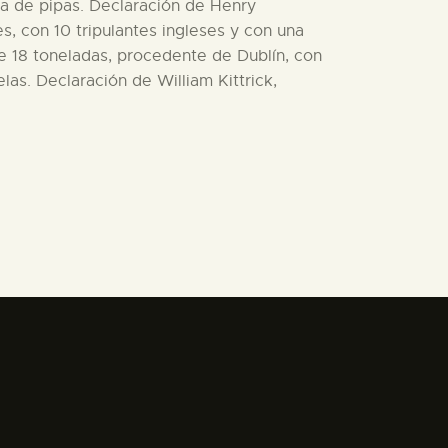
ra de pipas. Declaración de Henry
, con 10 tripulantes ingleses y con una
de 18 toneladas, procedente de Dublín, con
as. Declaración de William Kittrick,