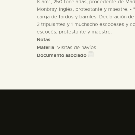
Islam", 250 toneladas, procedente de Made
Monbray, inglés, protestante y maestre. -
carga de fardos y barriles. Declaración de
3 tripulantes y 1 muchacho escoceses y co
escocés, protestante y maestre.
Notas
:
Materia
: Visitas de navíos
Documento asociado