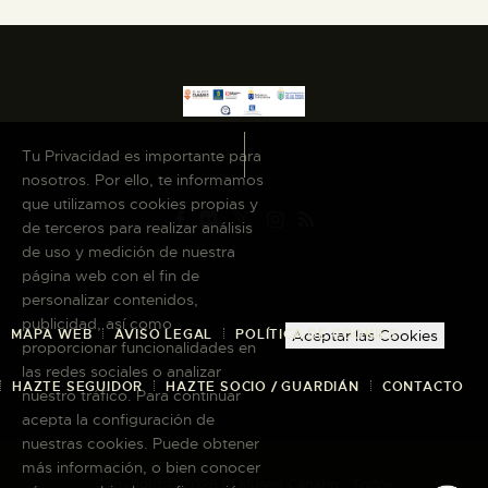
Tu Privacidad es importante para
nosotros. Por ello, te informamos
que utilizamos cookies propias y
de terceros para realizar análisis
de uso y medición de nuestra
página web con el fin de
personalizar contenidos,
publicidad, así como
MAPA WEB
AVISO LEGAL
POLÍTICA DE COOKIES
Aceptar las Cookies
proporcionar funcionalidades en
las redes sociales o analizar
HAZTE SEGUIDOR
HAZTE SOCIO / GUARDIÁN
CONTACTO
nuestro tráfico. Para continuar
acepta la configuración de
nuestras cookies. Puede obtener
más información, o bien conocer
Copyright © 2026 El Museo Canario · Todos