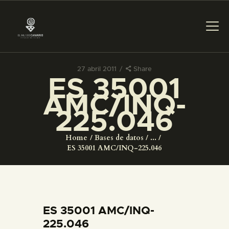
27 abril 2011
Share
ES 35001
PREPARAR LA VISITA
AMC/INQ-
225.046
ACTIVIDADES
Home
Bases de datos
...
█
ES 35001 AMC/INQ-225.046
EL MUSEO
COLECCIONES
ES 35001 AMC/INQ-
225.046