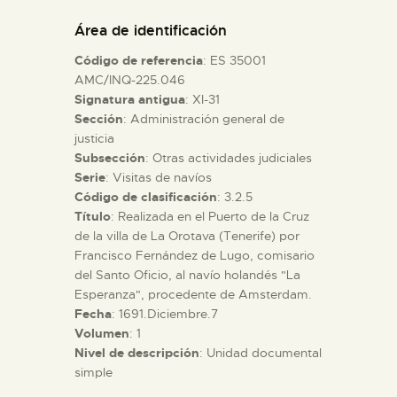
DIDÁCTICA
Área de identificación
Código de referencia
: ES 35001
ESPAÑOL
AMC/INQ-225.046
Signatura antigua
: XI-31
Sección
: Administración general de
PREPARAR LA VISITA
justicia
Subsección
: Otras actividades judiciales
ACTIVIDADES
Serie
: Visitas de navíos
Código de clasificación
: 3.2.5
Título
: Realizada en el Puerto de la Cruz
█
de la villa de La Orotava (Tenerife) por
Francisco Fernández de Lugo, comisario
del Santo Oficio, al navío holandés "La
EL MUSEO
Esperanza", procedente de Amsterdam.
Fecha
: 1691.Diciembre.7
Volumen
: 1
COLECCIONES
Nivel de descripción
: Unidad documental
simple
DIDÁCTICA