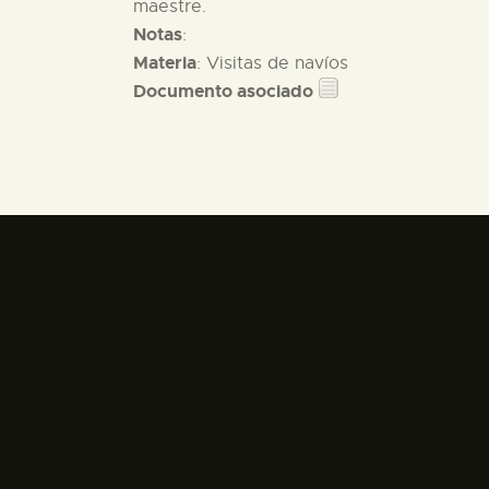
maestre.
Notas
:
Materia
: Visitas de navíos
Documento asociado