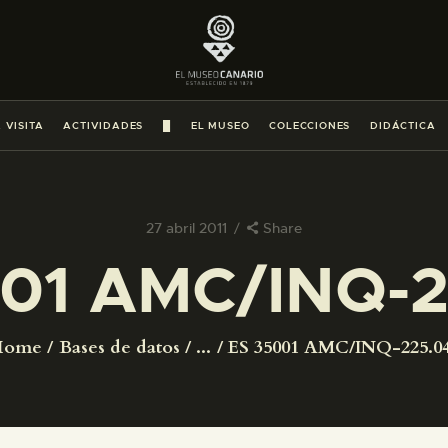
PREPARAR LA VISITA
ACTIVIDADES
 VISITA
ACTIVIDADES
█
EL MUSEO
COLECCIONES
DIDÁCTICA
█
EL MUSEO
27 abril 2011
Share
01 AMC/INQ-
COLECCIONES
DIDÁCTICA
Home
Bases de datos
...
ES 35001 AMC/INQ-225.0
ESPAÑOL