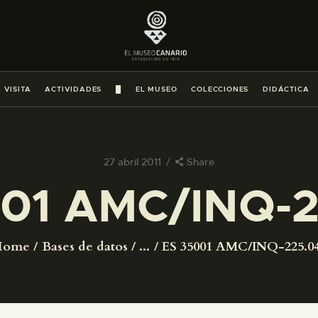
PREPARAR LA VISITA
ACTIVIDADES
 VISITA
ACTIVIDADES
█
EL MUSEO
COLECCIONES
DIDÁCTICA
█
EL MUSEO
27 abril 2011
Share
01 AMC/INQ-
COLECCIONES
DIDÁCTICA
Home
Bases de datos
...
ES 35001 AMC/INQ-225.0
ESPAÑOL