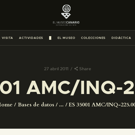
PREPARAR LA VISITA
ACTIVIDADES
 VISITA
ACTIVIDADES
█
EL MUSEO
COLECCIONES
DIDÁCTICA
█
EL MUSEO
27 abril 2011
Share
01 AMC/INQ-
COLECCIONES
DIDÁCTICA
Home
Bases de datos
...
ES 35001 AMC/INQ-225.0
ESPAÑOL