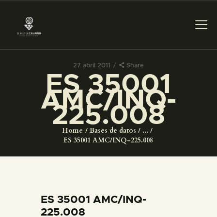
27 abril 2011
Share
ES 35001
PREPARAR LA VISITA
AMC/INQ-
225.008
ACTIVIDADES
Home
Bases de datos
...
█
ES 35001 AMC/INQ-225.008
EL MUSEO
COLECCIONES
ES 35001 AMC/INQ-
225.008