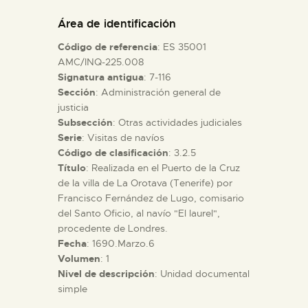
DIDÁCTICA
Área de identificación
Código de referencia
: ES 35001
ESPAÑOL
AMC/INQ-225.008
Signatura antigua
: 7-116
Sección
: Administración general de
PREPARAR LA VISITA
justicia
Subsección
: Otras actividades judiciales
ACTIVIDADES
Serie
: Visitas de navíos
Código de clasificación
: 3.2.5
Título
: Realizada en el Puerto de la Cruz
█
de la villa de La Orotava (Tenerife) por
Francisco Fernández de Lugo, comisario
del Santo Oficio, al navío "El laurel",
EL MUSEO
procedente de Londres.
Fecha
: 1690.Marzo.6
Volumen
: 1
COLECCIONES
Nivel de descripción
: Unidad documental
simple
DIDÁCTICA