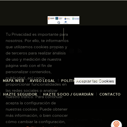
Tu Privacidad es importante para
nosotros. Por ello, te informamos
que utilizamos cookies propias y
de terceros para realizar análisis
de uso y medición de nuestra
página web con el fin de
personalizar contenidos,
publicidad, así como
MAPA WEB
AVISO LEGAL
POLÍTICA DE COOKIES
Aceptar las Cookies
proporcionar funcionalidades en
las redes sociales o analizar
HAZTE SEGUIDOR
HAZTE SOCIO / GUARDIÁN
CONTACTO
nuestro tráfico. Para continuar
acepta la configuración de
nuestras cookies. Puede obtener
más información, o bien conocer
Copyright © 2026 El Museo Canario · Todos
cómo cambiar la configuración,
los derechos reservados