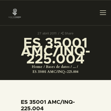
27 abril 2011
Share
ES 35001
PREPARAR LA VISITA
AMC/INQ-
225.004
ACTIVIDADES
Home
Bases de datos
...
█
ES 35001 AMC/INQ-225.004
EL MUSEO
COLECCIONES
ES 35001 AMC/INQ-
225.004