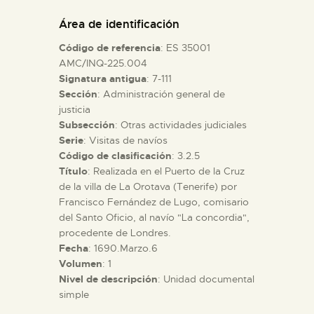
DIDÁCTICA
Área de identificación
Código de referencia
: ES 35001
ESPAÑOL
AMC/INQ-225.004
Signatura antigua
: 7-111
Sección
: Administración general de
PREPARAR LA VISITA
justicia
Subsección
: Otras actividades judiciales
ACTIVIDADES
Serie
: Visitas de navíos
Código de clasificación
: 3.2.5
Título
: Realizada en el Puerto de la Cruz
█
de la villa de La Orotava (Tenerife) por
Francisco Fernández de Lugo, comisario
del Santo Oficio, al navío "La concordia",
EL MUSEO
procedente de Londres.
Fecha
: 1690.Marzo.6
Volumen
: 1
COLECCIONES
Nivel de descripción
: Unidad documental
simple
DIDÁCTICA