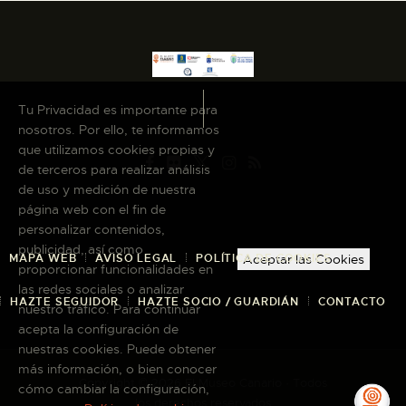
Tu Privacidad es importante para
nosotros. Por ello, te informamos
que utilizamos cookies propias y
de terceros para realizar análisis
de uso y medición de nuestra
página web con el fin de
personalizar contenidos,
publicidad, así como
MAPA WEB
AVISO LEGAL
POLÍTICA DE COOKIES
Aceptar las Cookies
proporcionar funcionalidades en
las redes sociales o analizar
HAZTE SEGUIDOR
HAZTE SOCIO / GUARDIÁN
CONTACTO
nuestro tráfico. Para continuar
acepta la configuración de
nuestras cookies. Puede obtener
más información, o bien conocer
Copyright © 2026 El Museo Canario · Todos
cómo cambiar la configuración,
los derechos reservados