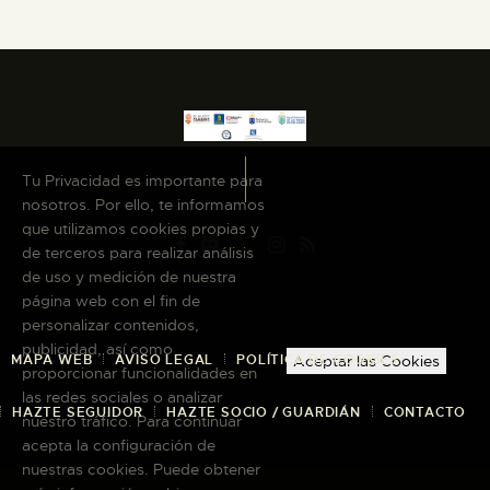
Tu Privacidad es importante para
nosotros. Por ello, te informamos
que utilizamos cookies propias y
de terceros para realizar análisis
de uso y medición de nuestra
página web con el fin de
personalizar contenidos,
publicidad, así como
MAPA WEB
AVISO LEGAL
POLÍTICA DE COOKIES
Aceptar las Cookies
proporcionar funcionalidades en
las redes sociales o analizar
HAZTE SEGUIDOR
HAZTE SOCIO / GUARDIÁN
CONTACTO
nuestro tráfico. Para continuar
acepta la configuración de
nuestras cookies. Puede obtener