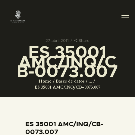
27 abril 2011
Share
ES 35001
PREPARAR LA VISITA
AMC/INQ/C
B-0073.007
ACTIVIDADES
Home
Bases de datos
...
█
ES 35001 AMC/INQ/CB-0073.007
EL MUSEO
COLECCIONES
ES 35001 AMC/INQ/CB-
0073.007