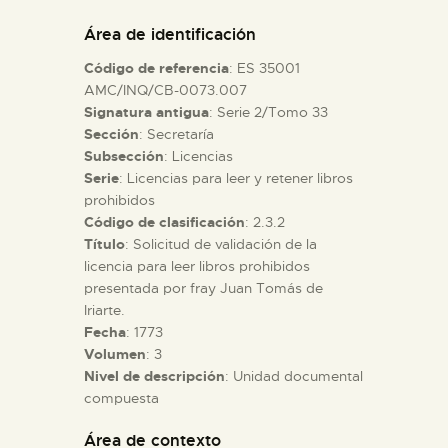
DIDÁCTICA
Área de identificación
Código de referencia
: ES 35001
ESPAÑOL
AMC/INQ/CB-0073.007
Signatura antigua
: Serie 2/Tomo 33
Sección
: Secretaría
PREPARAR LA VISITA
Subsección
: Licencias
Serie
: Licencias para leer y retener libros
ACTIVIDADES
prohibidos
Código de clasificación
: 2.3.2
Título
: Solicitud de validación de la
█
licencia para leer libros prohibidos
presentada por fray Juan Tomás de
Iriarte.
EL MUSEO
Fecha
: 1773
Volumen
: 3
Nivel de descripción
: Unidad documental
COLECCIONES
compuesta
DIDÁCTICA
Área de contexto