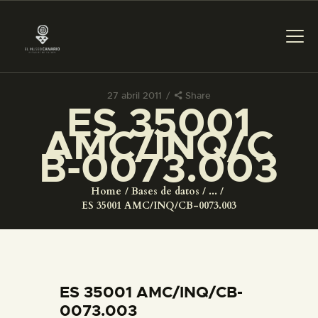
27 abril 2011
Share
ES 35001
PREPARAR LA VISITA
AMC/INQ/C
B-0073.003
ACTIVIDADES
Home
Bases de datos
...
█
ES 35001 AMC/INQ/CB-0073.003
EL MUSEO
COLECCIONES
ES 35001 AMC/INQ/CB-
0073.003