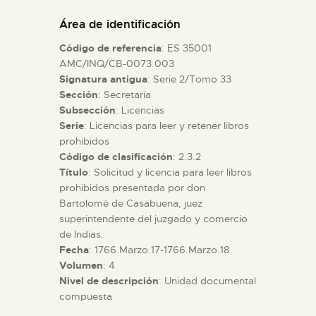
DIDÁCTICA
Área de identificación
Código de referencia
: ES 35001
ESPAÑOL
AMC/INQ/CB-0073.003
Signatura antigua
: Serie 2/Tomo 33
Sección
: Secretaría
PREPARAR LA VISITA
Subsección
: Licencias
Serie
: Licencias para leer y retener libros
ACTIVIDADES
prohibidos
Código de clasificación
: 2.3.2
Título
: Solicitud y licencia para leer libros
█
prohibidos presentada por don
Bartolomé de Casabuena, juez
superintendente del juzgado y comercio
EL MUSEO
de Indias.
Fecha
: 1766.Marzo.17-1766.Marzo.18
Volumen
: 4
COLECCIONES
Nivel de descripción
: Unidad documental
compuesta
DIDÁCTICA