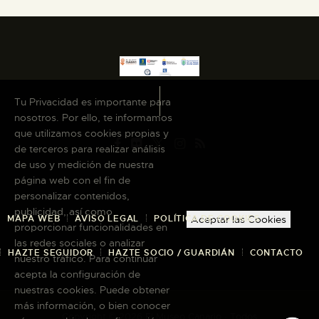
Tu Privacidad es importante para
nosotros. Por ello, te informamos
que utilizamos cookies propias y
de terceros para realizar análisis
de uso y medición de nuestra
página web con el fin de
personalizar contenidos,
publicidad, así como
MAPA WEB
AVISO LEGAL
POLÍTICA DE COOKIES
Aceptar las Cookies
proporcionar funcionalidades en
las redes sociales o analizar
HAZTE SEGUIDOR
HAZTE SOCIO / GUARDIÁN
CONTACTO
nuestro tráfico. Para continuar
acepta la configuración de
nuestras cookies. Puede obtener
más información, o bien conocer
Copyright © 2026 El Museo Canario · Todos