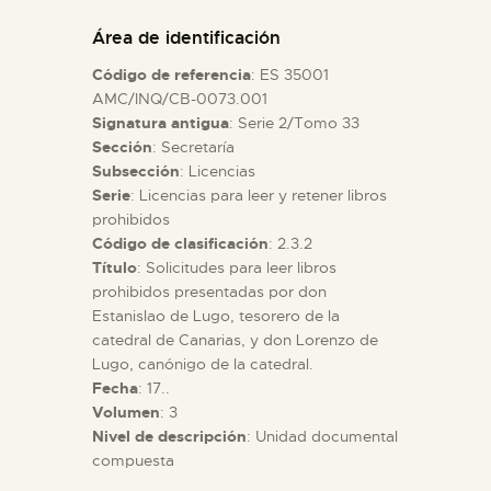
DIDÁCTICA
Área de identificación
Código de referencia
: ES 35001
ESPAÑOL
AMC/INQ/CB-0073.001
Signatura antigua
: Serie 2/Tomo 33
Sección
: Secretaría
PREPARAR LA VISITA
Subsección
: Licencias
Serie
: Licencias para leer y retener libros
ACTIVIDADES
prohibidos
Código de clasificación
: 2.3.2
Título
: Solicitudes para leer libros
█
prohibidos presentadas por don
Estanislao de Lugo, tesorero de la
catedral de Canarias, y don Lorenzo de
EL MUSEO
Lugo, canónigo de la catedral.
Fecha
: 17..
Volumen
: 3
COLECCIONES
Nivel de descripción
: Unidad documental
compuesta
DIDÁCTICA