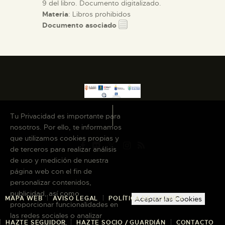
9 del libro. Documento digitalizado.
Materia
: Libros prohibidos
Documento asociado
Tu Privacidad es importante para
nosotros. Por ello, te informamos
que utilizamos cookies propias y
de terceros para realizar análisis
de uso y medición de nuestra
página web con el fin de
personalizar contenidos,
publicidad, así como
MAPA WEB
AVISO LEGAL
POLÍTICA DE COOKIES
Aceptar las Cookies
proporcionar funcionalidades en
las redes sociales o analizar
HAZTE SEGUIDOR
HAZTE SOCIO / GUARDIÁN
CONTACTO