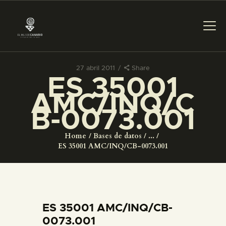
27 abril 2011
Share
ES 35001
PREPARAR LA VISITA
AMC/INQ/C
B-0073.001
ACTIVIDADES
Home
Bases de datos
...
█
ES 35001 AMC/INQ/CB-0073.001
EL MUSEO
COLECCIONES
ES 35001 AMC/INQ/CB-
0073.001