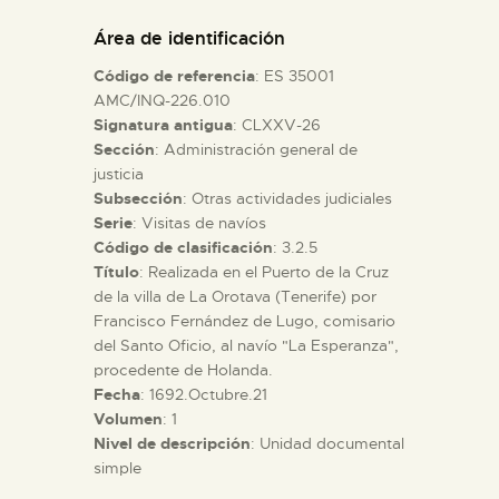
DIDÁCTICA
Área de identificación
Código de referencia
: ES 35001
ESPAÑOL
AMC/INQ-226.010
Signatura antigua
: CLXXV-26
Sección
: Administración general de
PREPARAR LA VISITA
justicia
Subsección
: Otras actividades judiciales
ACTIVIDADES
Serie
: Visitas de navíos
Código de clasificación
: 3.2.5
Título
: Realizada en el Puerto de la Cruz
█
de la villa de La Orotava (Tenerife) por
Francisco Fernández de Lugo, comisario
del Santo Oficio, al navío "La Esperanza",
EL MUSEO
procedente de Holanda.
Fecha
: 1692.Octubre.21
Volumen
: 1
COLECCIONES
Nivel de descripción
: Unidad documental
simple
DIDÁCTICA