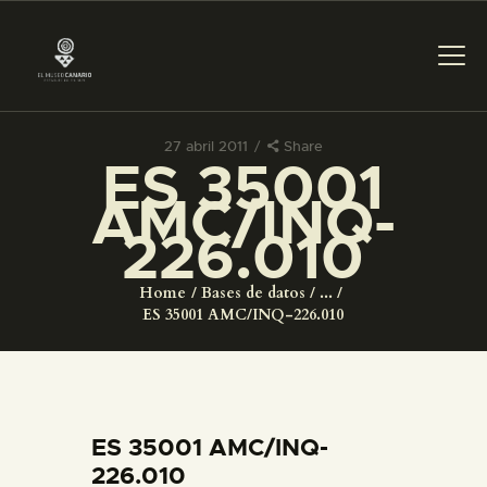
27 abril 2011
Share
ES 35001
PREPARAR LA VISITA
AMC/INQ-
226.010
ACTIVIDADES
Home
Bases de datos
...
█
ES 35001 AMC/INQ-226.010
EL MUSEO
COLECCIONES
ES 35001 AMC/INQ-
226.010