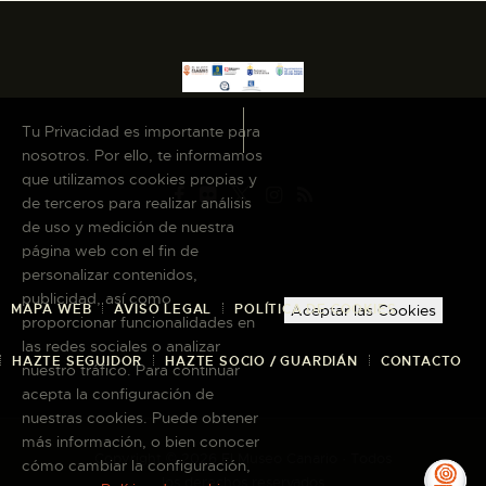
Tu Privacidad es importante para
nosotros. Por ello, te informamos
que utilizamos cookies propias y
de terceros para realizar análisis
de uso y medición de nuestra
página web con el fin de
personalizar contenidos,
publicidad, así como
MAPA WEB
AVISO LEGAL
POLÍTICA DE COOKIES
Aceptar las Cookies
proporcionar funcionalidades en
las redes sociales o analizar
HAZTE SEGUIDOR
HAZTE SOCIO / GUARDIÁN
CONTACTO
nuestro tráfico. Para continuar
acepta la configuración de
nuestras cookies. Puede obtener
más información, o bien conocer
Copyright © 2026 El Museo Canario · Todos
cómo cambiar la configuración,
los derechos reservados