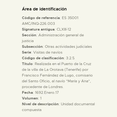
DIDÁCTICA
Área de identificación
Código de referencia
: ES 35001
ESPAÑOL
AMC/INQ-226.003
Signatura antigua
: CLXIII-12
Sección
: Administración general de
PREPARAR LA VISITA
justicia
Subsección
: Otras actividades judiciales
ACTIVIDADES
Serie
: Visitas de navíos
Código de clasificación
: 3.2.5
Título
: Realizada en el Puerto de la Cruz
█
de la villa de La Orotava (Tenerife) por
Francisco Fernández de Lugo, comisario
del Santo Oficio, al navío "María y Ana",
EL MUSEO
procedente de Londres.
Fecha
: 1692.Enero.17
Volumen
: 1
COLECCIONES
Nivel de descripción
: Unidad documental
compuesta
DIDÁCTICA