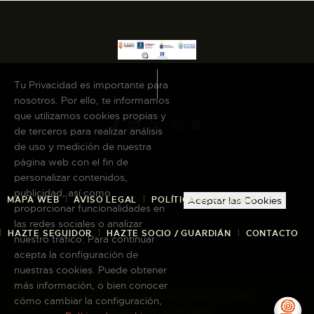
Tu Privacidad es importante para
nosotros. Por ello, te informamos
que utilizamos cookies propias y
de terceros para realizar análisis
de uso y medición de nuestra
página web con el fin de
personalizar contenidos,
publicidad, así como
MAPA WEB
AVISO LEGAL
POLÍTICA DE COOKIES
Aceptar las Cookies
proporcionar funcionalidades en
las redes sociales o analizar
HAZTE SEGUIDOR
HAZTE SOCIO / GUARDIÁN
CONTACTO
nuestro tráfico. Para continuar
acepta la configuración de
nuestras cookies. Puede obtener
más información, o bien conocer
Copyright © 2026 El Museo Canario · Todos
cómo cambiar la configuración,
los derechos reservados