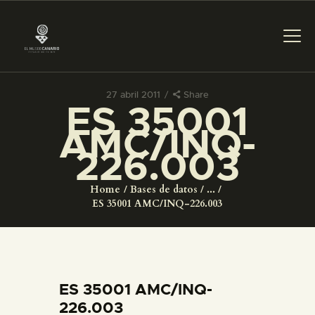
27 abril 2011
Share
ES 35001
PREPARAR LA VISITA
AMC/INQ-
226.003
ACTIVIDADES
Home
Bases de datos
...
█
ES 35001 AMC/INQ-226.003
EL MUSEO
COLECCIONES
ES 35001 AMC/INQ-
226.003