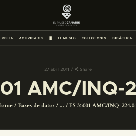
PREPARAR LA VISITA
ACTIVIDADES
 VISITA
ACTIVIDADES
█
EL MUSEO
COLECCIONES
DIDÁCTICA
█
EL MUSEO
27 abril 2011
Share
01 AMC/INQ-
COLECCIONES
DIDÁCTICA
Home
Bases de datos
...
ES 35001 AMC/INQ-224.0
ESPAÑOL