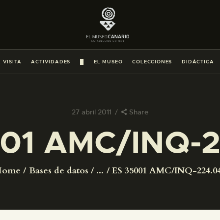
PREPARAR LA VISITA
ACTIVIDADES
 VISITA
ACTIVIDADES
█
EL MUSEO
COLECCIONES
DIDÁCTICA
█
EL MUSEO
27 abril 2011
Share
01 AMC/INQ-
COLECCIONES
DIDÁCTICA
Home
Bases de datos
...
ES 35001 AMC/INQ-224.0
ESPAÑOL