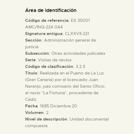
DIDÁCTICA
Área de identificación
Código de referencia
: ES 35001
ESPAÑOL
AMC/INQ-224.044
Signatura antigua
: CLXXVII-221
Sección
: Administración general de
PREPARAR LA VISITA
justicia
Subsección
: Otras actividades judiciales
ACTIVIDADES
Serie
: Visitas de navíos
Código de clasificación
: 3.2.5
Título
: Realizada en el Puerto de La Luz
█
(Gran Canaria) por el licenciado Juan
Naranjo, juez comisario del Santo Oficio,
al navío "La Fortuna", procedente de
EL MUSEO
Cádiz.
Fecha
: 1685.Diciembre.20
Volumen
: 2
COLECCIONES
Nivel de descripción
: Unidad documental
compuesta
DIDÁCTICA