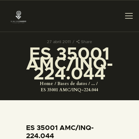
27 abril 2011
Share
ES 35001
PREPARAR LA VISITA
AMC/INQ-
224.044
ACTIVIDADES
Home
Bases de datos
...
█
ES 35001 AMC/INQ-224.044
EL MUSEO
COLECCIONES
ES 35001 AMC/INQ-
224.044