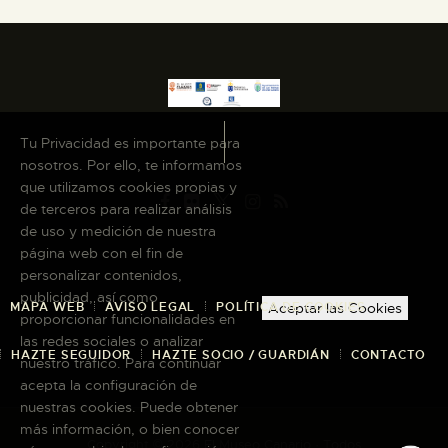
Tu Privacidad es importante para
nosotros. Por ello, te informamos
que utilizamos cookies propias y
de terceros para realizar análisis
de uso y medición de nuestra
página web con el fin de
personalizar contenidos,
publicidad, así como
MAPA WEB
AVISO LEGAL
POLÍTICA DE COOKIES
Aceptar las Cookies
proporcionar funcionalidades en
las redes sociales o analizar
HAZTE SEGUIDOR
HAZTE SOCIO / GUARDIÁN
CONTACTO
nuestro tráfico. Para continuar
acepta la configuración de
nuestras cookies. Puede obtener
más información, o bien conocer
Copyright © 2026 El Museo Canario · Todos