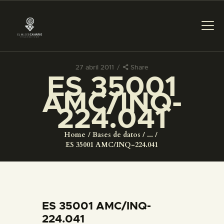
27 abril 2011
Share
ES 35001
PREPARAR LA VISITA
AMC/INQ-
224.041
ACTIVIDADES
Home
Bases de datos
...
█
ES 35001 AMC/INQ-224.041
EL MUSEO
COLECCIONES
ES 35001 AMC/INQ-
224.041