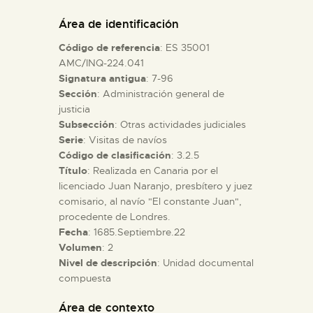
DIDÁCTICA
Área de identificación
Código de referencia
: ES 35001
ESPAÑOL
AMC/INQ-224.041
Signatura antigua
: 7-96
Sección
: Administración general de
PREPARAR LA VISITA
justicia
Subsección
: Otras actividades judiciales
ACTIVIDADES
Serie
: Visitas de navíos
Código de clasificación
: 3.2.5
Título
: Realizada en Canaria por el
█
licenciado Juan Naranjo, presbítero y juez
comisario, al navío "El constante Juan",
procedente de Londres.
EL MUSEO
Fecha
: 1685.Septiembre.22
Volumen
: 2
Nivel de descripción
: Unidad documental
COLECCIONES
compuesta
DIDÁCTICA
Área de contexto