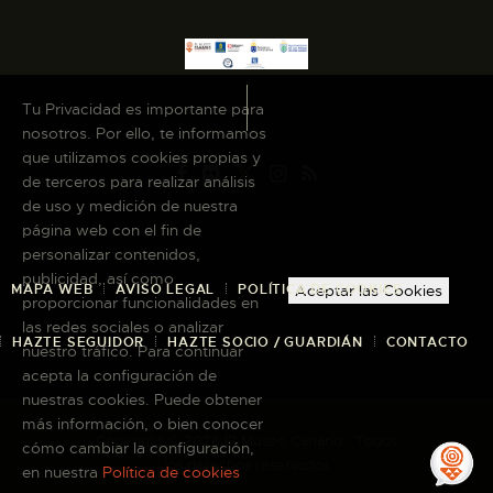
Tu Privacidad es importante para
nosotros. Por ello, te informamos
que utilizamos cookies propias y
de terceros para realizar análisis
de uso y medición de nuestra
página web con el fin de
personalizar contenidos,
publicidad, así como
MAPA WEB
AVISO LEGAL
POLÍTICA DE COOKIES
Aceptar las Cookies
proporcionar funcionalidades en
las redes sociales o analizar
HAZTE SEGUIDOR
HAZTE SOCIO / GUARDIÁN
CONTACTO
nuestro tráfico. Para continuar
acepta la configuración de
nuestras cookies. Puede obtener
más información, o bien conocer
Copyright © 2026 El Museo Canario · Todos
cómo cambiar la configuración,
los derechos reservados
en nuestra
Política de cookies