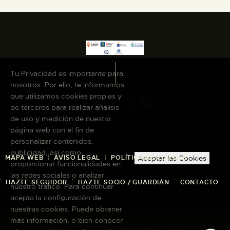
Tu Privacidad es importante para
nosotros. Por ello, te informamos
que utilizamos cookies propias y
de terceros para realizar análisis
de uso y medición de nuestra
página web con el fin de
personalizar contenidos,
publicidad, así como
MAPA WEB
AVISO LEGAL
POLÍTICA DE COOKIES
Aceptar las Cookies
proporcionar funcionalidades en
las redes sociales o analizar
HAZTE SEGUIDOR
HAZTE SOCIO / GUARDIÁN
CONTACTO
nuestro tráfico. Para continuar
acepta la configuración de
nuestras cookies. Puede obtener
más información, o bien conocer
Copyright © 2026 El Museo Canario · Todos