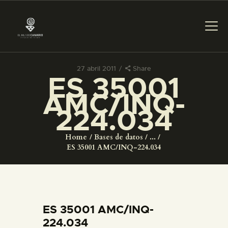
27 abril 2011
Share
ES 35001
PREPARAR LA VISITA
AMC/INQ-
224.034
ACTIVIDADES
Home
Bases de datos
...
█
ES 35001 AMC/INQ-224.034
EL MUSEO
COLECCIONES
ES 35001 AMC/INQ-
224.034