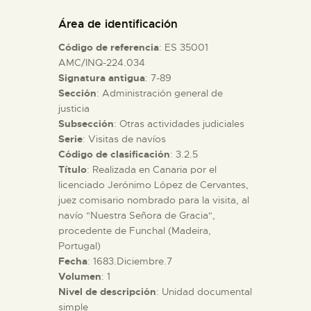
DIDÁCTICA
Área de identificación
Código de referencia
: ES 35001
ESPAÑOL
AMC/INQ-224.034
Signatura antigua
: 7-89
Sección
: Administración general de
PREPARAR LA VISITA
justicia
Subsección
: Otras actividades judiciales
ACTIVIDADES
Serie
: Visitas de navíos
Código de clasificación
: 3.2.5
Título
: Realizada en Canaria por el
█
licenciado Jerónimo López de Cervantes,
juez comisario nombrado para la visita, al
navío "Nuestra Señora de Gracia",
EL MUSEO
procedente de Funchal (Madeira,
Portugal)
Fecha
: 1683.Diciembre.7
COLECCIONES
Volumen
: 1
Nivel de descripción
: Unidad documental
DIDÁCTICA
simple