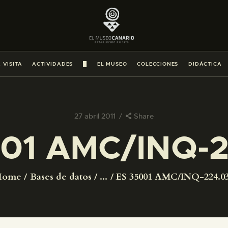
PREPARAR LA VISITA
ACTIVIDADES
 VISITA
ACTIVIDADES
█
EL MUSEO
COLECCIONES
DIDÁCTICA
█
EL MUSEO
27 abril 2011
Share
01 AMC/INQ-2
COLECCIONES
DIDÁCTICA
Home
Bases de datos
...
ES 35001 AMC/INQ-224.0
ESPAÑOL