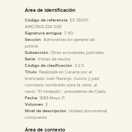
DIDÁCTICA
Área de identificación
Código de referencia
: ES 35001
ESPAÑOL
AMC/INQ-224.028
Signatura antigua
: 7-90
Sección
: Administración general de
PREPARAR LA VISITA
justicia
Subsección
: Otras actividades judiciales
ACTIVIDADES
Serie
: Visitas de navíos
Código de clasificación
: 3.2.5
Título
: Realizada en Canaria por el
█
licenciado Juan Naranjo, nuncio y juez
comisario nombrado para la visita, al
navío "El intrépido", procedente de Cádiz.
EL MUSEO
Fecha
: 1683.Mayo.11
Volumen
: 2
Nivel de descripción
: Unidad documental
COLECCIONES
compuesta
DIDÁCTICA
Área de contexto