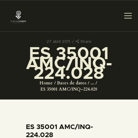
27 abril 2011
Share
ES 35001
PREPARAR LA VISITA
AMC/INQ-
224.028
ACTIVIDADES
Home
Bases de datos
...
█
ES 35001 AMC/INQ-224.028
EL MUSEO
COLECCIONES
ES 35001 AMC/INQ-
224.028