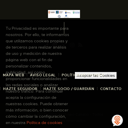
Tu Privacidad es importante para
nosotros. Por ello, te informamos
que utilizamos cookies propias y
de terceros para realizar análisis
de uso y medición de nuestra
página web con el fin de
personalizar contenidos,
publicidad, así como
MAPA WEB
AVISO LEGAL
POLÍTICA DE COOKIES
Aceptar las Cookies
proporcionar funcionalidades en
las redes sociales o analizar
HAZTE SEGUIDOR
HAZTE SOCIO / GUARDIÁN
CONTACTO
nuestro tráfico. Para continuar
acepta la configuración de
nuestras cookies. Puede obtener
más información, o bien conocer
Copyright © 2026 El Museo Canario · Todos
cómo cambiar la configuración,
los derechos reservados
en nuestra
Política de cookies