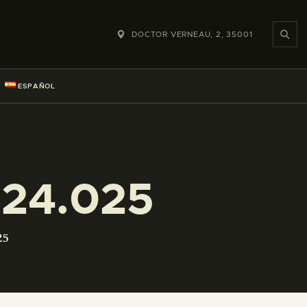
DOCTOR VERNEAU, 2, 35001
ESPAÑOL
224.025
25