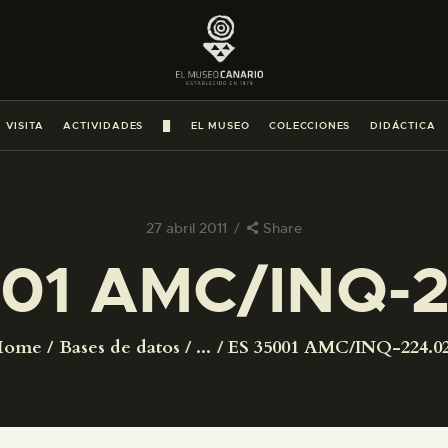
PREPARAR LA VISITA
ACTIVIDADES
 VISITA
ACTIVIDADES
█
EL MUSEO
COLECCIONES
DIDÁCTICA
█
EL MUSEO
27 abril 2011
Share
01 AMC/INQ-
COLECCIONES
DIDÁCTICA
Home
Bases de datos
...
ES 35001 AMC/INQ-224.0
ESPAÑOL