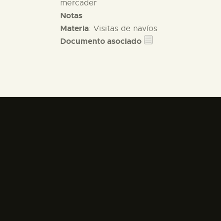
mercader
Notas
:
Materia
: Visitas de navíos
Documento asociado