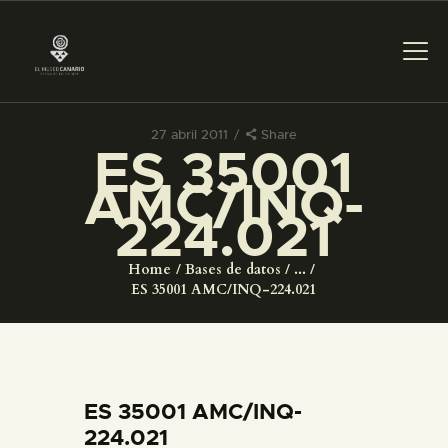
27 abril 2011
Share
ES 35001
PREPARAR LA VISITA
AMC/INQ-
224.021
ACTIVIDADES
Home
Bases de datos
...
█
ES 35001 AMC/INQ-224.021
EL MUSEO
COLECCIONES
ES 35001 AMC/INQ-
224.021