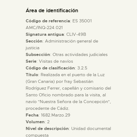
DIDÁCTICA
Área de identificación
Código de referencia
: ES 35001
ESPAÑOL
AMC/INQ-224.021
Signatura antigua
: CLIV-49B
Sección
: Administración general de
PREPARAR LA VISITA
justicia
Subsección
: Otras actividades judiciales
ACTIVIDADES
Serie
: Visitas de navíos
Código de clasificación
: 3.2.5
Título
: Realizada en el puerto de la Luz
█
(Gran Canaria) por fray Sebastián
Rodríguez Ferrer, capellán y comisario del
Santo Oficio nombrado para la visita, al
EL MUSEO
navío "Nuestra Señora de la Concepción",
procedente de Cádiz.
Fecha
: 1682.Marzo.29
COLECCIONES
Volumen
: 2
Nivel de descripción
: Unidad documental
DIDÁCTICA
compuesta