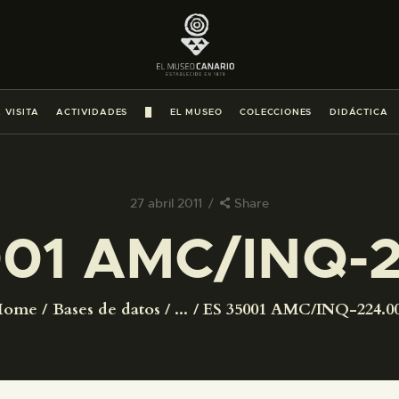
PREPARAR LA VISITA
ACTIVIDADES
 VISITA
ACTIVIDADES
█
EL MUSEO
COLECCIONES
DIDÁCTICA
█
EL MUSEO
27 abril 2011
Share
001 AMC/INQ-2
COLECCIONES
DIDÁCTICA
Home
Bases de datos
...
ES 35001 AMC/INQ-224.0
ESPAÑOL