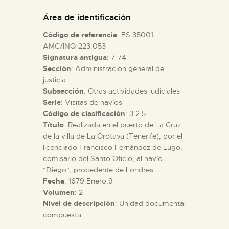
DIDÁCTICA
Área de identificación
Código de referencia
: ES 35001
ESPAÑOL
AMC/INQ-223.053
Signatura antigua
: 7-74
Sección
: Administración general de
PREPARAR LA VISITA
justicia
Subsección
: Otras actividades judiciales
ACTIVIDADES
Serie
: Visitas de navíos
Código de clasificación
: 3.2.5
Título
: Realizada en el puerto de La Cruz
█
de la villa de La Orotava (Tenerife), por el
licenciado Francisco Fernández de Lugo,
comisario del Santo Oficio, al navío
EL MUSEO
"Diego", procedente de Londres.
Fecha
: 1679.Enero.9
Volumen
: 2
COLECCIONES
Nivel de descripción
: Unidad documental
compuesta
DIDÁCTICA