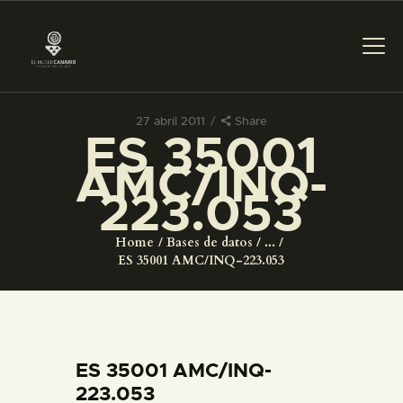
27 abril 2011
Share
ES 35001
PREPARAR LA VISITA
AMC/INQ-
223.053
ACTIVIDADES
Home
Bases de datos
...
█
ES 35001 AMC/INQ-223.053
EL MUSEO
COLECCIONES
ES 35001 AMC/INQ-
223.053