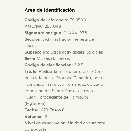
DIDÁCTICA
Área de identificación
Código de referencia
: ES 35001
ESPAÑOL
AMC/INQ-223.048
Signatura antigua
: CLXXV-97B
Sección
: Administración general de
PREPARAR LA VISITA
justicia
Subsección
: Otras actividades judiciales
ACTIVIDADES
Serie
: Visitas de navíos
Código de clasificación
: 3.2.5
Título
: Realizada en el puerto de La Cruz
█
de la villa de La Orotava (Tenerife), por el
licenciado Francisco Fernández de Lugo,
comisario del Santo Oficio, al navío
EL MUSEO
"Juan", procedente de Falmouth
(Inglaterra).
Fecha
: 1679.Enero.6
COLECCIONES
Volumen
: 2
Nivel de descripción
: Unidad documental
DIDÁCTICA
compuesta