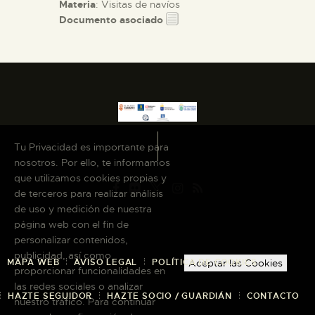
Materia
: Visitas de navíos
Documento asociado
Tu Privacidad es importante para
nosotros. Por ello, te informamos
que utilizamos cookies propias y
de terceros para realizar análisis
de uso y medición de nuestra
página web con el fin de
personalizar contenidos,
publicidad, así como
MAPA WEB
AVISO LEGAL
POLÍTICA DE COOKIES
Aceptar las Cookies
proporcionar funcionalidades en
las redes sociales o analizar
HAZTE SEGUIDOR
HAZTE SOCIO / GUARDIÁN
CONTACTO
nuestro tráfico. Para continuar