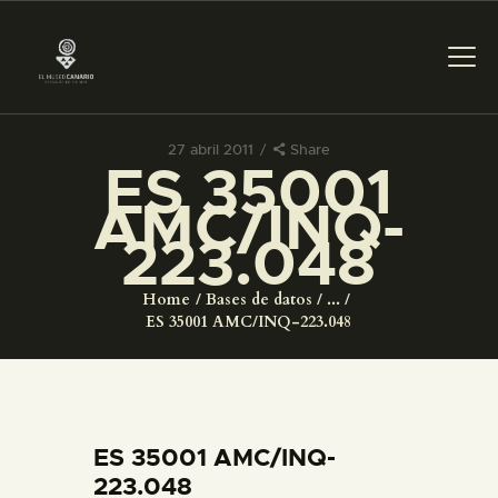
27 abril 2011
Share
ES 35001
PREPARAR LA VISITA
AMC/INQ-
223.048
ACTIVIDADES
Home
Bases de datos
...
█
ES 35001 AMC/INQ-223.048
EL MUSEO
COLECCIONES
ES 35001 AMC/INQ-
223.048