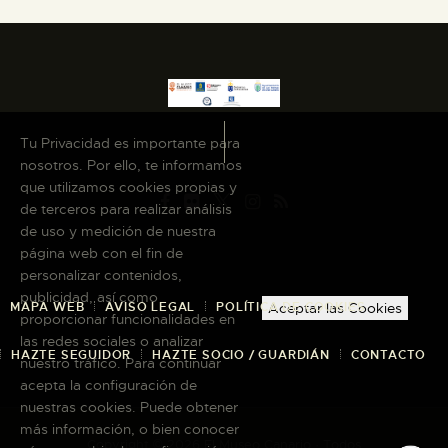
Tu Privacidad es importante para
nosotros. Por ello, te informamos
que utilizamos cookies propias y
de terceros para realizar análisis
de uso y medición de nuestra
página web con el fin de
personalizar contenidos,
publicidad, así como
MAPA WEB
AVISO LEGAL
POLÍTICA DE COOKIES
Aceptar las Cookies
proporcionar funcionalidades en
las redes sociales o analizar
HAZTE SEGUIDOR
HAZTE SOCIO / GUARDIÁN
CONTACTO
nuestro tráfico. Para continuar
acepta la configuración de
nuestras cookies. Puede obtener
más información, o bien conocer
Copyright © 2026 El Museo Canario · Todos