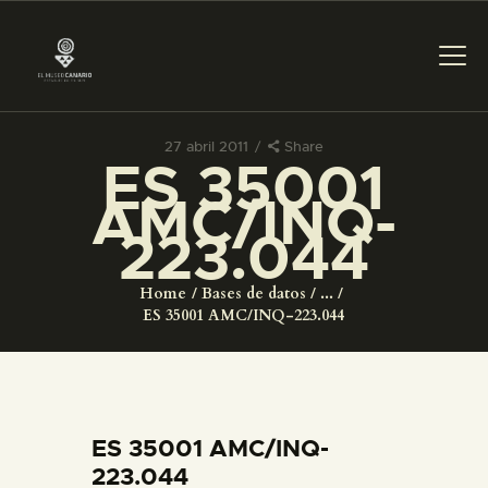
27 abril 2011
Share
ES 35001
PREPARAR LA VISITA
AMC/INQ-
223.044
ACTIVIDADES
Home
Bases de datos
...
█
ES 35001 AMC/INQ-223.044
EL MUSEO
COLECCIONES
ES 35001 AMC/INQ-
223.044