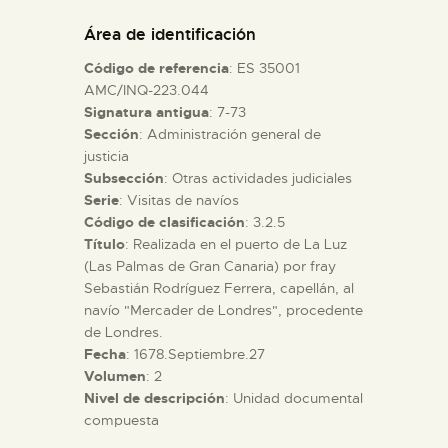
DIDÁCTICA
Área de identificación
Código de referencia
: ES 35001
ESPAÑOL
AMC/INQ-223.044
Signatura antigua
: 7-73
Sección
: Administración general de
PREPARAR LA VISITA
justicia
Subsección
: Otras actividades judiciales
ACTIVIDADES
Serie
: Visitas de navíos
Código de clasificación
: 3.2.5
Título
: Realizada en el puerto de La Luz
█
(Las Palmas de Gran Canaria) por fray
Sebastián Rodríguez Ferrera, capellán, al
navío "Mercader de Londres", procedente
EL MUSEO
de Londres.
Fecha
: 1678.Septiembre.27
Volumen
: 2
COLECCIONES
Nivel de descripción
: Unidad documental
compuesta
DIDÁCTICA