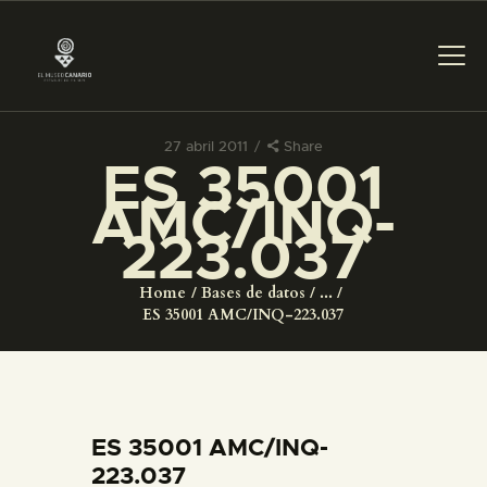
27 abril 2011
Share
ES 35001
PREPARAR LA VISITA
AMC/INQ-
223.037
ACTIVIDADES
Home
Bases de datos
...
█
ES 35001 AMC/INQ-223.037
EL MUSEO
COLECCIONES
ES 35001 AMC/INQ-
223.037