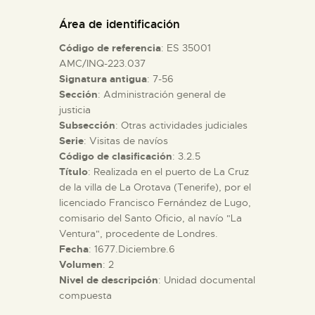
DIDÁCTICA
Área de identificación
Código de referencia
: ES 35001
ESPAÑOL
AMC/INQ-223.037
Signatura antigua
: 7-56
Sección
: Administración general de
PREPARAR LA VISITA
justicia
Subsección
: Otras actividades judiciales
ACTIVIDADES
Serie
: Visitas de navíos
Código de clasificación
: 3.2.5
Título
: Realizada en el puerto de La Cruz
█
de la villa de La Orotava (Tenerife), por el
licenciado Francisco Fernández de Lugo,
comisario del Santo Oficio, al navío "La
EL MUSEO
Ventura", procedente de Londres.
Fecha
: 1677.Diciembre.6
Volumen
: 2
COLECCIONES
Nivel de descripción
: Unidad documental
compuesta
DIDÁCTICA