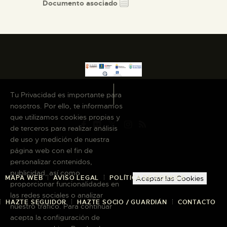
Documento asociado
Tu Privacidad es importante para
nosotros. Por ello, te informamos
que utilizamos cookies propias y
de terceros para realizar análisis
de uso y medición de nuestra
página web con el fin de
personalizar contenidos,
publicidad, así como
MAPA WEB
AVISO LEGAL
POLÍTICA DE COOKIES
Aceptar las Cookies
proporcionar funcionalidades en
las redes sociales o analizar
HAZTE SEGUIDOR
HAZTE SOCIO / GUARDIÁN
CONTACTO
nuestro tráfico. Para continuar
acepta la configuración de