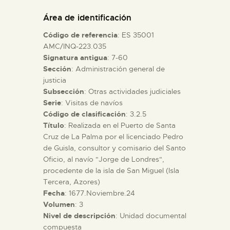
DIDÁCTICA
Área de identificación
Código de referencia
: ES 35001
ESPAÑOL
AMC/INQ-223.035
Signatura antigua
: 7-60
Sección
: Administración general de
PREPARAR LA VISITA
justicia
Subsección
: Otras actividades judiciales
ACTIVIDADES
Serie
: Visitas de navíos
Código de clasificación
: 3.2.5
Título
: Realizada en el Puerto de Santa
█
Cruz de La Palma por el licenciado Pedro
de Guisla, consultor y comisario del Santo
Oficio, al navío "Jorge de Londres",
EL MUSEO
procedente de la isla de San Miguel (Isla
Tercera, Azores)
Fecha
: 1677.Noviembre.24
COLECCIONES
Volumen
: 3
Nivel de descripción
: Unidad documental
DIDÁCTICA
compuesta