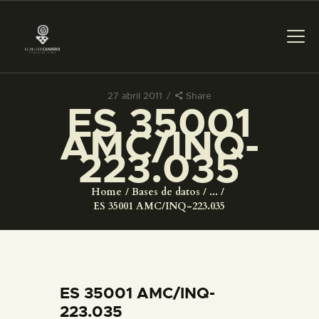
27 abril 2011
Share
ES 35001
PREPARAR LA VISITA
AMC/INQ-
223.035
ACTIVIDADES
Home
Bases de datos
...
█
ES 35001 AMC/INQ-223.035
EL MUSEO
COLECCIONES
ES 35001 AMC/INQ-
223.035