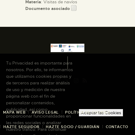
Materia
: Visitas de navíos
Documento asociado
Tu Privacidad es importante para
nosotros. Por ello, te informamos
que utilizamos cookies propias y
de terceros para realizar análisis
de uso y medición de nuestra
página web con el fin de
personalizar contenidos,
publicidad, así como
MAPA WEB
AVISO LEGAL
POLÍTICA DE COOKIES
Aceptar las Cookies
proporcionar funcionalidades en
las redes sociales o analizar
HAZTE SEGUIDOR
HAZTE SOCIO / GUARDIÁN
CONTACTO
nuestro tráfico. Para continuar